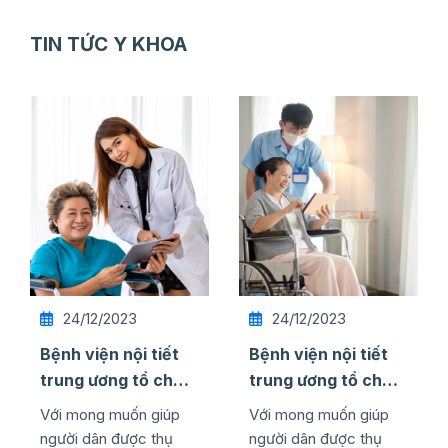
TIN TỨC Y KHOA
24/12/2023
24/12/2023
Bệnh viện nội tiết
Bệnh viện nội tiết
trung ương tổ chức
trung ương tổ chức
thành công lễ kỷ
thành công lễ kỷ
Với mong muốn giúp
Với mong muốn giúp
niệm ngày quốc tế
niệm ngày quốc tế
người dân được thụ
người dân được thụ