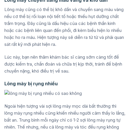
Lông mày chuyển sang màu vàng và khô dần
Lông mày cũng có thể bị khô dần và chuyển sang màu vàng
nếu cơ thể bị rối loạn nội tiết tố hoặc thiếu hụt dưỡng chất
trầm trọng. Đây cũng là dấu hiệu của các bệnh thần kinh
hoặc các bệnh liên quan đến phổi, đi kèm biểu hiện lo nhiều
hoặc ho ra máu. Hiện tượng này sẽ diễn ra từ từ và phải quan
sát rất kỹ mới phát hiện ra.
Lúc này, bạn nên thăm khám bác sĩ càng sớm càng tốt để
được kiểm tra, chẩn đoán và chữa trị kịp thời, tránh để bệnh
chuyển nặng, khó điều trị về sau.
Lông mày bị rụng nhiều
Ngoài hiện tượng vài sợi lông mày mọc dài bất thường thì
lông mày rụng nhiều cũng khiến nhiều người cảm thấy lo lắng,
bất an. Trung bình mỗi ngày chỉ có 1-2 sợi lông mày rụng tự
nhiên. Thế nhưng, nếu cả lông mày và tóc đều rụng không