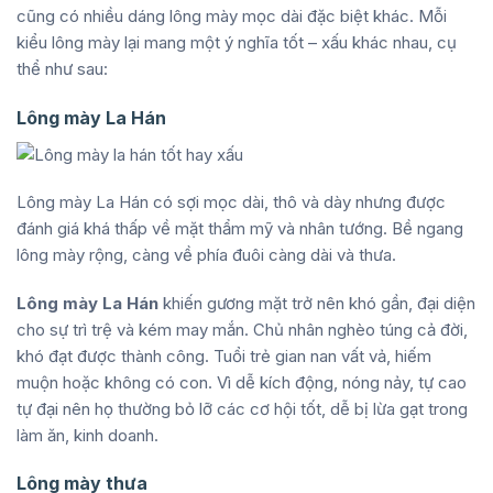
cũng có nhiều dáng lông mày mọc dài đặc biệt khác. Mỗi
kiểu lông mày lại mang một ý nghĩa tốt – xấu khác nhau, cụ
thể như sau:
Lông mày La Hán
Lông mày La Hán có sợi mọc dài, thô và dày nhưng được
đánh giá khá thấp về mặt thẩm mỹ và nhân tướng. Bề ngang
lông mày rộng, càng về phía đuôi càng dài và thưa.
Lông mày La Hán
khiến gương mặt trở nên khó gần, đại diện
cho sự trì trệ và kém may mắn. Chủ nhân nghèo túng cả đời,
khó đạt được thành công. Tuổi trẻ gian nan vất vả, hiếm
muộn hoặc không có con. Vì dễ kích động, nóng nảy, tự cao
tự đại nên họ thường bỏ lỡ các cơ hội tốt, dễ bị lừa gạt trong
làm ăn, kinh doanh.
Lông mày thưa