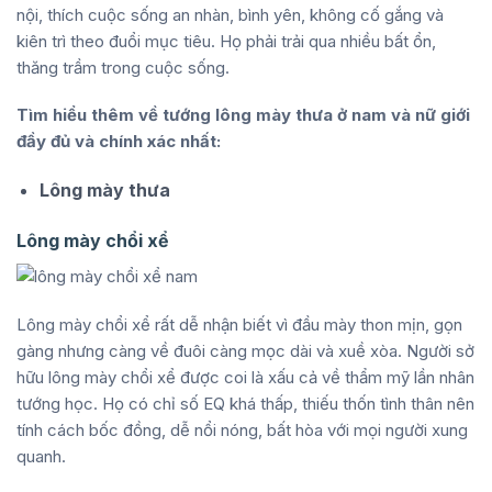
nội, thích cuộc sống an nhàn, bình yên, không cố gắng và
kiên trì theo đuổi mục tiêu. Họ phải trải qua nhiều bất ổn,
thăng trầm trong cuộc sống.
Tìm hiểu thêm về tướng lông mày thưa ở nam và nữ giới
đầy đủ và chính xác nhất:
Lông mày thưa
Lông mày chổi xể
Lông mày chổi xể rất dễ nhận biết vì đầu mày thon mịn, gọn
gàng nhưng càng về đuôi càng mọc dài và xuề xòa. Người sở
hữu lông mày chổi xể được coi là xấu cả về thẩm mỹ lần nhân
tướng học. Họ có chỉ số EQ khá thấp, thiếu thốn tình thân nên
tính cách bốc đồng, dễ nổi nóng, bất hòa với mọi người xung
quanh.