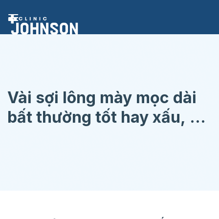
Chuyển
đến
nội
dung
Vài sợi lông mày mọc dài
bất thường tốt hay xấu, có
nên nhổ không?