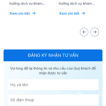
...
...
hưởng dịch vụ khám
hưởng dịch vụ khám
chữa bệnh chất lượng
chữa bệnh chất lượng
Xem chi tiết
Xem chi tiết
cao bằng mức chi phí
cao bằng mức chi phí
tối ưu nhất, đơn vị đã...
tối ưu nhất, đơn vị đã...
ĐĂNG KÝ NHẬN TƯ VẤN
Vui lòng để lại thông tin và nhu cầu của Quý khách để
nhận được tư vấn