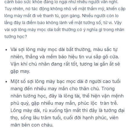
cảnh báo sức khỏe đáng lo ngại như nhiều người vẫn nghĩ.
Tuy nhiên, nó tác động không nhỏ về mặt thẩm mỹ, khiến cặp
lông mày mất đi vẻ thanh tú, gọn gàng. Nhiều người còn lo
lắng đây là điềm báo không lành về mặt tướng số, tử vi. Vậy
vài sợi lông mày mọc dài bất thường có ý nghĩa gì trong nhân
tướng học?
Vài sợi lông mày mọc dài bất thường, màu sắc tự
nhiên, thẳng và mềm báo hiệu tin vui sắp gõ cửa.
Vận khí chủ nhân đang rất tốt, tương lai gần ắt sẽ
gặp may.
Một số sợi lông mày bạc mọc dài ở người cao tuổi
mang đến nhiều may mắn cho thân chủ. Trong
nhân tướng học, đây là lông tài, thể hiện vận mệnh
phú quý, gặp nhiều may mắn, phúc lộc tràn trề.
Lông mày dài, rủ xuống tận mắt thì đây là tướng đại
thọ, sống lâu trăm tuổi, cuối đời hạnh phúc, viên
mãn bên con cháu.