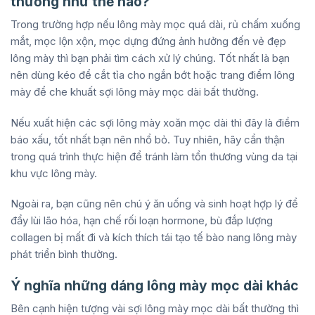
thường như thế nào?
Trong trường hợp nếu lông mày mọc quá dài, rủ chấm xuống
mắt, mọc lộn xộn, mọc dựng đứng ảnh hưởng đến vẻ đẹp
lông mày thì bạn phải tìm cách xử lý chúng. Tốt nhất là bạn
nên dùng kéo để cắt tỉa cho ngắn bớt hoặc trang điểm lông
mày để che khuất sợi lông mày mọc dài bất thường.
Nếu xuất hiện các sợi lông mày xoăn mọc dài thì đây là điềm
báo xấu, tốt nhất bạn nên nhổ bỏ. Tuy nhiên, hãy cẩn thận
trong quá trình thực hiện để tránh làm tổn thương vùng da tại
khu vực lông mày.
Ngoài ra, bạn cũng nên chú ý ăn uống và sinh hoạt hợp lý để
đẩy lùi lão hóa, hạn chế rối loạn hormone, bù đắp lượng
collagen bị mất đi và kích thích tái tạo tế bào nang lông mày
phát triển bình thường.
Ý nghĩa những dáng lông mày mọc dài khác
Bên cạnh hiện tượng vài sợi lông mày mọc dài bất thường thì