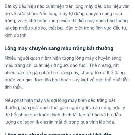
Bất kỳ dấu hiệu nào xuất hiện trên lông mày đều báo hiệu vấn
đề về sức khỏe. Nếu lông mày tự dưng chuyển sang màu
trắng, vàng khô hoặc rụng nhiều thì điều này cảnh báo tương
lai gặp nhiều xui xẻo, thất bại, đặc biệt trong lĩnh vực đầu tư,
kinh doanh.
Lông mày chuyển sang màu trắng bất thường
Nhiều người quan niệm hiện tượng lông mày chuyển sang
màu trắng chỉ xuất hiện ở người cao tuổi. Thế nhưng, rất
nhiều bạn trẻ gặp phải tình trạng này, chứng tỏ cơ thể đang
bước vào giai đoạn lão hóa hoặc suy kiệt về mặt thể chất lẫn
tinh thần.
Nếu phát hiện thấy vài sợi lông mày biến sắc trắng bất
thường, bạn phải dành thời gian nghỉ ngơi và ăn uống hợp lý
để hồi phục sức khỏe, kích thích tái tạo tế bào và bù đắp
lượng collagen & elastin mất đi trong quá trình lão hóa.