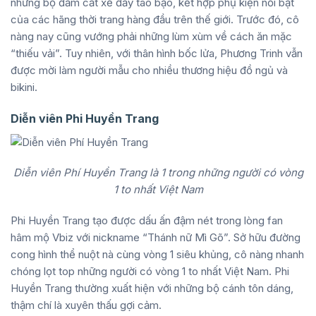
những bộ đầm cắt xẻ đầy táo bạo, kết hợp phụ kiện nổi bật
của các hãng thời trang hàng đầu trên thế giới. Trước đó, cô
nàng nay cũng vướng phải những lùm xùm về cách ăn mặc
“thiếu vải”. Tuy nhiên, với thân hình bốc lửa, Phương Trinh vẫn
được mời làm người mẫu cho nhiều thương hiệu đồ ngủ và
bikini.
Diễn viên Phi Huyền Trang
Diễn viên Phí Huyền Trang là 1 trong những người có vòng
1 to nhất Việt Nam
Phi Huyền Trang tạo được dấu ấn đậm nét trong lòng fan
hâm mộ Vbiz với nickname “Thánh nữ Mì Gõ”. Sở hữu đường
cong hình thể nuột nà cùng vòng 1 siêu khủng, cô nàng nhanh
chóng lọt top những người có vòng 1 to nhất Việt Nam. Phi
Huyền Trang thường xuất hiện với những bộ cánh tôn dáng,
thậm chí là xuyên thấu gợi cảm.