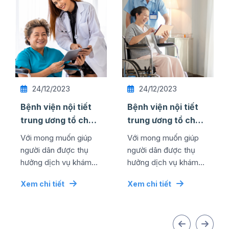
24/12/2023
24/12/2023
Bệnh viện nội tiết
Bệnh viện nội tiết
trung ương tổ chức
trung ương tổ chức
thành công lễ kỷ
thành công lễ kỷ
Với mong muốn giúp
Với mong muốn giúp
niệm ngày quốc tế
niệm ngày quốc tế
người dân được thụ
người dân được thụ
...
...
hưởng dịch vụ khám
hưởng dịch vụ khám
chữa bệnh chất lượng
chữa bệnh chất lượng
Xem chi tiết
Xem chi tiết
cao bằng mức chi phí
cao bằng mức chi phí
tối ưu nhất, đơn vị đã...
tối ưu nhất, đơn vị đã...