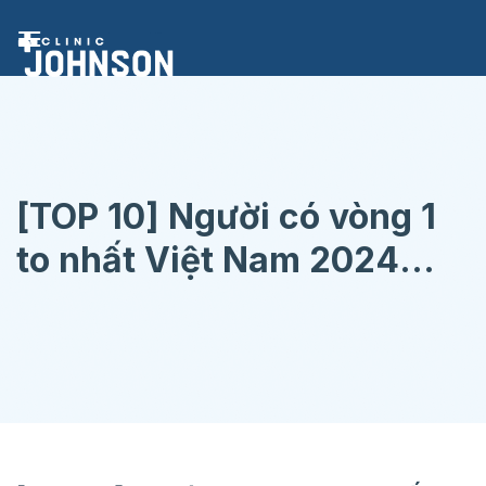
Chuyển
đến
nội
dung
[TOP 10] Người có vòng 1
to nhất Việt Nam 2024
khiến ai cũng phải ngỡ
ngàng mê đắm