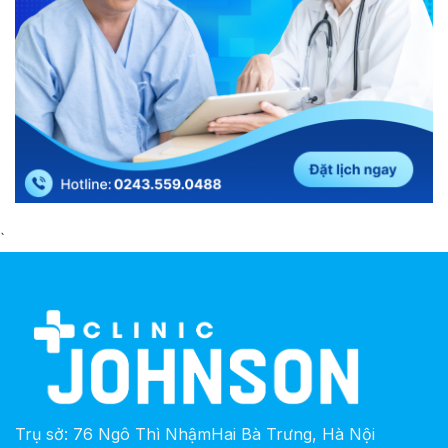
`
Trụ sở: 76 Ngô Thì NhậmHai Bà Trưng, Hà Nội