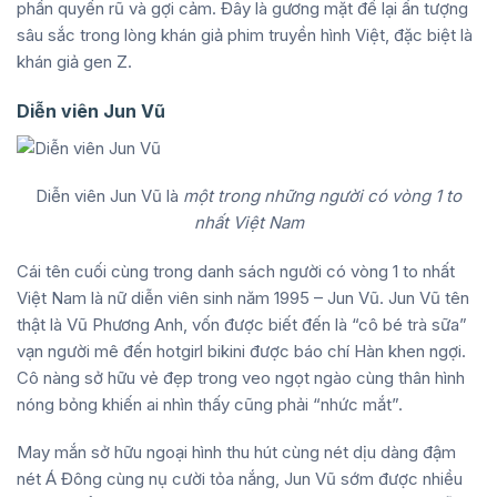
phần quyến rũ và gợi cảm. Đây là gương mặt để lại ấn tượng
sâu sắc trong lòng khán giả phim truyền hình Việt, đặc biệt là
khán giả gen Z.
Diễn viên Jun Vũ
Diễn viên Jun Vũ là
một trong những người có vòng 1 to
nhất Việt Nam
Cái tên cuối cùng trong danh sách người có vòng 1 to nhất
Việt Nam là nữ diễn viên sinh năm 1995 – Jun Vũ. Jun Vũ tên
thật là Vũ Phương Anh, vốn được biết đến là “cô bé trà sữa”
vạn người mê đến hotgirl bikini được báo chí Hàn khen ngợi.
Cô nàng sở hữu vẻ đẹp trong veo ngọt ngào cùng thân hình
nóng bỏng khiến ai nhìn thấy cũng phải “nhức mắt”.
May mắn sở hữu ngoại hình thu hút cùng nét dịu dàng đậm
nét Á Đông cùng nụ cười tỏa nắng, Jun Vũ sớm được nhiều