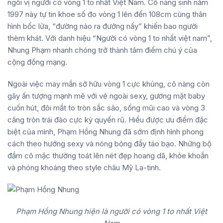
ngôi vị người có vòng 1 to nhất Việt Nam. Cô nàng sinh năm
1997 này tự tin khoe số đo vòng 1 lên đến 108cm cùng thân
hình bốc lửa, “đường nào ra đường nấy” khiến bao người
thèm khát. Với danh hiệu “Người có vòng 1 to nhất việt nam”,
Nhung Phạm nhanh chóng trở thành tâm điểm chú ý của
cộng đồng mạng.
Ngoài việc may mắn sở hữu vòng 1 cực khủng, cô nàng còn
gây ấn tượng mạnh mẽ với vẻ ngoài sexy, gương mặt baby
cuốn hút, đôi mắt to tròn sắc sảo, sống mũi cao và vòng 3
căng tròn trái đào cực kỳ quyến rũ. Hiểu được ưu điểm đặc
biệt của mình, Phạm Hồng Nhung đã sớm định hình phong
cách theo hướng sexy và nóng bỏng đầy táo bạo. Những bộ
đầm cô mặc thường toát lên nét đẹp hoang dã, khỏe khoắn
và phóng khoáng theo style châu Mỹ La-tinh.
Phạm Hồng Nhung hiện là người có vòng 1 to nhất Việt