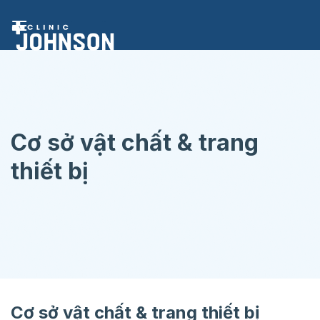
Chuyển
đến
nội
dung
Cơ sở vật chất & trang
thiết bị
Cơ sở vật chất & trang thiết bị