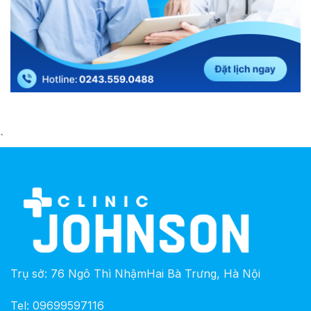
`
Trụ sở: 76 Ngô Thì NhậmHai Bà Trưng, Hà Nội
Tel: 09699597116