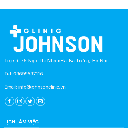
`
Trụ sở: 76 Ngô Thì NhậmHai Bà Trưng, Hà Nội
Tel: 09699597116
Email: info@johnsonclinic.vn
LỊCH LÀM VIỆC