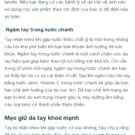
lanolin. Nếu bạn đang có các bệnh lý về da cần vệ sinh nên
sử dụng các sản phẩm theo chỉ định của bác sĩ để đảm bảo
an toàn.
Ngâm tay trong nước chanh
Tay nhăn nheo khi gặp nước thiếu chất gì là một trong những
câu hỏi khá phổ biến khi bạn băn khoăn ảnh hưởng tới sức
khỏe. Ngâm tay trong nước chanh là một cách chăm sóc da
tay hiệu quả giúp kèm theo lợi ích trắng mịn khá tốt. Chỉ cần
trong 20 phút mỗi ngày, ngâm tay trong nước chanh ấm bạn
sẽ thấy làn da có sự cải thiện rõ rệt. Sau khi ngâm hãy rửa tay
bằng nước sạch. Vitamin C trong nước chanh sẽ giúp da bạn
hạn chế ảnh hưởng của tia cực tím. Để hạn chế tình trạng da
bạn bị khô do axit trong chanh gây ra, hãy dưỡng ẩm bằng
các loại kem có thành phần thiên nhiên.
Mẹo giữ da tay khoẻ mạnh
Tay bị nhăn nheo khi gặp nước có sao không, hãy chú ý rằng
để làn da tay luôn được đẹp, ẩm mịn, khoẻ mạnh thì bạn có