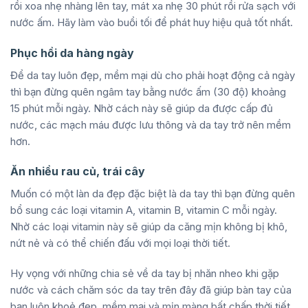
rồi xoa nhẹ nhàng lên tay, mát xa nhẹ 30 phút rồi rửa sạch với
nước ấm. Hãy làm vào buổi tối để phát huy hiệu quả tốt nhất.
Phục hồi da hàng ngày
Để da tay luôn đẹp, mềm mại dù cho phải hoạt động cả ngày
thì bạn đừng quên ngâm tay bằng nước ấm (30 độ) khoảng
15 phút mỗi ngày. Nhờ cách này sẽ giúp da được cấp đủ
nước, các mạch máu được lưu thông và da tay trở nên mềm
hơn.
Ăn nhiều rau củ, trái cây
Muốn có một làn da đẹp đặc biệt là da tay thì bạn đừng quên
bổ sung các loại vitamin A, vitamin B, vitamin C mỗi ngày.
Nhờ các loại vitamin này sẽ giúp da căng mịn không bị khô,
nứt nẻ và có thể chiến đấu với mọi loại thời tiết.
Hy vọng với những chia sẻ về da tay bị nhăn nheo khi gặp
nước và cách chăm sóc da tay trên đây đã giúp bàn tay của
bạn luôn khoẻ đẹp, mềm mại và mịn màng bất chấp thời tiết.