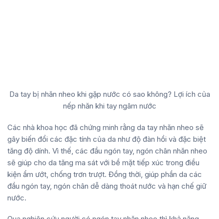
Da tay bị nhăn nheo khi gặp nước có sao không? Lợi ích của
nếp nhăn khi tay ngâm nước
Các nhà khoa học đã chứng minh rằng da tay nhăn nheo sẽ
gây biến đổi các đặc tính của da như độ đàn hồi và đặc biệt
tăng độ dính. Vì thế, các đầu ngón tay, ngón chân nhăn nheo
sẽ giúp cho da tăng ma sát với bề mặt tiếp xúc trong điều
kiện ẩm ướt, chống trơn trượt. Đồng thời, giúp phần da các
đầu ngón tay, ngón chân dễ dàng thoát nước và hạn chế giữ
nước.
Qua nghiên cứu người có ngón tay nhăn nheo thì khả năng