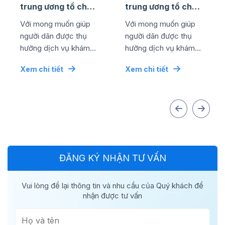
trung ương tổ chức
trung ương tổ chức
thành công lễ kỷ
thành công lễ kỷ
Với mong muốn giúp
Với mong muốn giúp
niệm ngày quốc tế
niệm ngày quốc tế
người dân được thụ
người dân được thụ
...
...
hưởng dịch vụ khám
hưởng dịch vụ khám
chữa bệnh chất lượng
chữa bệnh chất lượng
Xem chi tiết
Xem chi tiết
cao bằng mức chi phí
cao bằng mức chi phí
tối ưu nhất, đơn vị đã...
tối ưu nhất, đơn vị đã...
ĐĂNG KÝ NHẬN TƯ VẤN
Vui lòng để lại thông tin và nhu cầu của Quý khách để
nhận được tư vấn