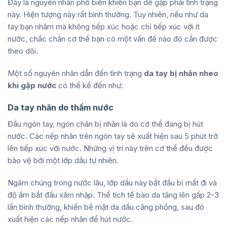
Đây là nguyên nhân phổ biến khiến bạn dễ gặp phải tình trạng
này. Hiện tượng này rất bình thường. Tuy nhiên, nếu như da
tay bạn nhăm mà không tiếp xúc hoặc chỉ tiếp xúc với ít
nước, chắc chắn cơ thể bạn có một vấn đề nào đó cần được
theo dõi.
Một số nguyên nhân dẫn đến tình trạng
da tay bị nhăn nheo
khi gặp nước
có thể kể đến như:
Da tay nhăn do thấm nước
Đầu ngón tay, ngón chân bị nhăn là do cơ thể đang bị hút
nước. Các nếp nhăn trên ngón tay sẽ xuất hiện sau 5 phút trở
lên tiếp xúc với nước. Những vị trí này trên cơ thể đều được
bảo vệ bởi một lớp dầu tự nhiên.
Ngâm chúng trong nước lâu, lớp dầu này bắt đầu bị mất đi và
độ ẩm bắt đầu xâm nhập. Thể tích tế bào da tăng lên gấp 2-3
lần bình thường, khiến bề mặt da dầu căng phồng, sau đó
xuất hiện các nếp nhăn để hút nước.