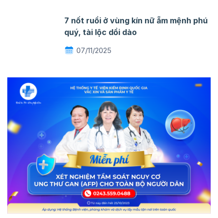
7 nốt ruồi ở vùng kín nữ ẵm mệnh phú
quý, tài lộc dồi dào
07/11/2025