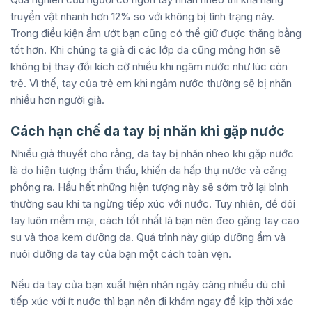
truyền vật nhanh hơn 12% so với không bị tình trạng này.
Trong điều kiện ẩm ướt bạn cũng có thể giữ được thăng bằng
tốt hơn. Khi chúng ta già đi các lớp da cũng mỏng hơn sẽ
không bị thay đổi kích cỡ nhiều khi ngâm nước như lúc còn
trẻ. Vì thế, tay của trẻ em khi ngâm nước thường sẽ bị nhăn
nhiều hơn người già.
Cách hạn chế da tay bị nhăn khi gặp nước
Nhiều giả thuyết cho rằng, da tay bị nhăn nheo khi gặp nước
là do hiện tượng thẩm thấu, khiến da hấp thụ nước và căng
phồng ra. Hầu hết những hiện tượng này sẽ sớm trở lại bình
thường sau khi ta ngừng tiếp xúc với nước. Tuy nhiên, để đôi
tay luôn mềm mại, cách tốt nhất là bạn nên đeo găng tay cao
su và thoa kem dưỡng da. Quá trình này giúp dưỡng ẩm và
nuôi dưỡng da tay của bạn một cách toàn vẹn.
Nếu da tay của bạn xuất hiện nhăn ngày càng nhiều dù chỉ
tiếp xúc với ít nước thì bạn nên đi khám ngay để kịp thời xác