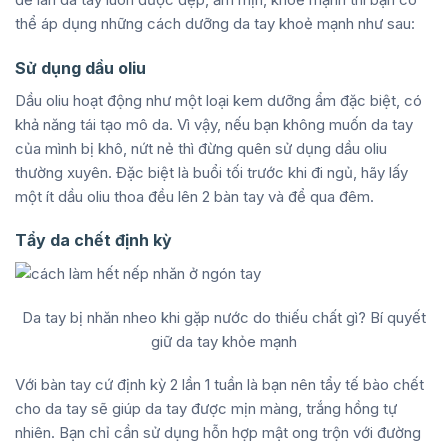
thể áp dụng những cách dưỡng da tay khoẻ mạnh như sau:
Sử dụng dầu oliu
Dầu oliu hoạt động như một loại kem dưỡng ẩm đặc biệt, có
khả năng tái tạo mô da. Vì vậy, nếu bạn không muốn da tay
của mình bị khô, nứt nẻ thì đừng quên sử dụng dầu oliu
thường xuyên. Đặc biệt là buổi tối trước khi đi ngủ, hãy lấy
một ít dầu oliu thoa đều lên 2 bàn tay và để qua đêm.
Tẩy da chết định kỳ
Da tay bị nhăn nheo khi gặp nước do thiếu chất gì? Bí quyết
giữ da tay khỏe mạnh
Với bàn tay cứ định kỳ 2 lần 1 tuần là bạn nên tẩy tế bào chết
cho da tay sẽ giúp da tay được mịn màng, trắng hồng tự
nhiên. Bạn chỉ cần sử dụng hỗn hợp mật ong trộn với đường