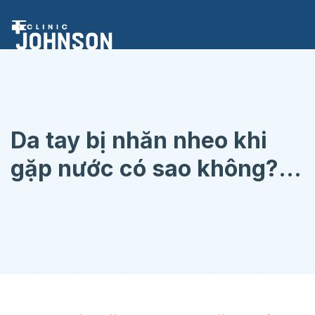
Chuyển
đến
nội
dung
Da tay bị nhăn nheo khi
gặp nước có sao không?
Cách hạn chế da tay bị
nhăn khi gặp nước