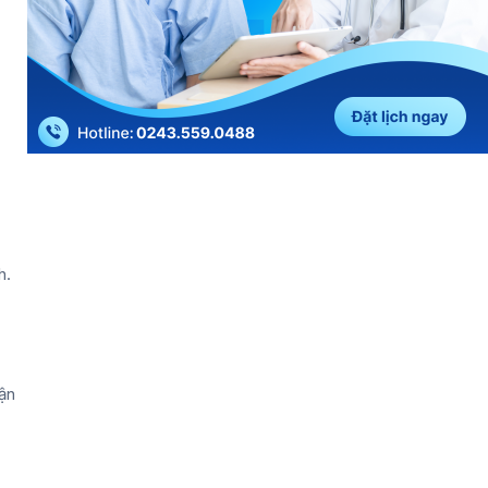
h.
ận