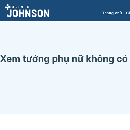
Chuyển
đến
Trang chủ
Gi
nội
dung
Xem tướng phụ nữ không có l