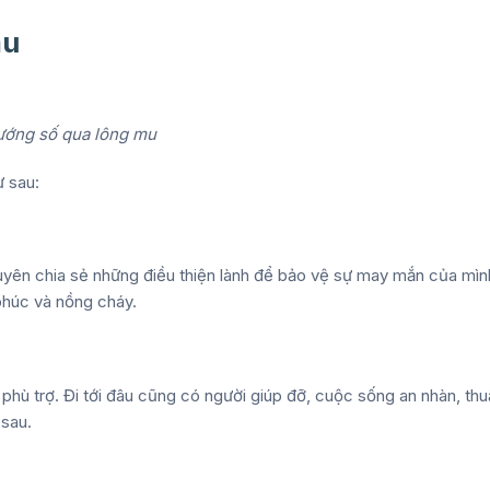
mu
ướng số qua lông mu
ư sau:
uyên chia sẻ những điều thiện lành để bảo vệ sự may mắn của mìn
phúc và nồng cháy.
hù trợ. Đi tới đâu cũng có người giúp đỡ, cuộc sống an nhàn, thu
 sau.