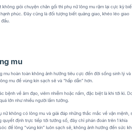
 không giỏi chuyện chăn gối thì phụ nữ lông mu rậm lại cực kỳ biế
 hạnh phúc. Đây cũng là đối tượng biết quảng giao, khéo léo giao
 đấu.
ông mu
ng mu
hoàn toàn không ảnh hưởng tiêu cực đến đời sống sinh lý và
 lông mu để vùng kín sạch sẽ và “hấp dẫn” hơn.
c bệnh về âm đạo, viêm nhiễm hoặc nấm, đặc biệt là khi tới kì. D
quá lớn như nhiều người lầm tưởng.
ụ nữ không có lông mu
và giải đáp những thắc mắc về vận mệnh, 
 quyết định trực tiếp tới tướng số, đây chỉ phán đoán trên 1 khía
 sóc để lông “vùng kín” luôn sạch sẽ, không ảnh hướng đến sức k