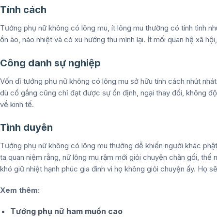
Tính cách
Tướng phụ nữ không có lông mu, ít lông mu thường có tính tình nh
ồn ào, náo nhiệt và có xu hướng thu mình lại. Ít mối quan hệ xã hội,
Công danh sự nghiệp
Vốn dĩ tướng phụ nữ không có lông mu sở hữu tính cách nhút nhát
dù cố gắng cũng chỉ đạt được sự ổn định, ngại thay đổi, không độ
về kinh tế.
Tình duyên
Tướng phụ nữ không có lông mu thường dễ khiến người khác phật
ta quan niệm rằng, nữ lông mu rậm mới giỏi chuyện chăn gối, thế
khó giữ nhiệt hạnh phúc gia đình vì họ không giỏi chuyện ấy. Họ sẽ
Xem thêm:
Tướng phụ nữ ham muốn cao