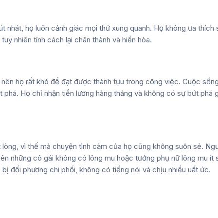
út nhát, họ luôn cảnh giác mọi thứ xung quanh. Họ không ưa thích 
 tuy nhiên tính cách lại chân thành và hiền hòa.
 nên họ rất khó để đạt được thành tựu trong công việc. Cuộc sốn
t phá. Họ chỉ nhận tiền lương hàng tháng và không có sự bứt phá g
 lòng, vì thế mà chuyện tình cảm của họ cũng không suôn sẻ. Ng
 nên những cô gái không có lông mu hoặc
tướng phụ nữ lông mu ít
 bị đối phương chi phối, không có tiếng nói và chịu nhiều uất ức.