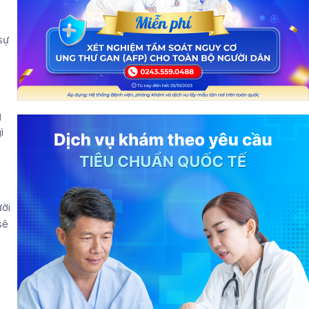
sự
g
ì
ười
sẽ