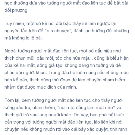
học thường dựa vào tướng người mắt đảo liên tục để bắt bài
đối phương.
Tuy nhiên, một số kẻ nói dối bậc thầy sẽ làm ngược lại
nguyên tắc trên để “bịa chuyện”, đánh lạc hướng đối phương
mà không lo lộ bài.
Ngoài tướng người mắt đảo liên tục, một số dấu hiệu như
thích chun mũi, dẩu môi, tóc che nửa mặt… cũng là biểu hiện
của kẻ hai mặt, sống giả tạo, không đáng tin tưởng và dễ
phản bội người khác. Trong đầu họ luôn nung nấu những mưu
hèn kế bẩn, thích dùng thủ đoạn để làm chuyện nham hiểm
nhằm đạt được mục đích của mình.
Tóm lại, xem tướng người mắt đảo liên tục cho thấy người
sống xảo trá, nham hiểm, “nói một đằng làm một nẻo” và
thích giở trò sau lưng người khác. Do vậy, bạn phải hết sức
cẩn trọng với tướng người mắt đảo liên tục, láo liên khi nói
chuyện nếu không muốn rơi vào cái bẫy xảo quyệt, tinh ranh