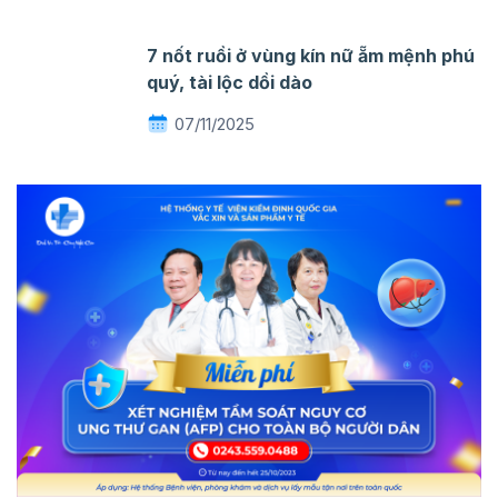
7 nốt ruồi ở vùng kín nữ ẵm mệnh phú
quý, tài lộc dồi dào
07/11/2025