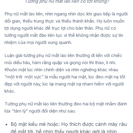
Tướng phụ nữ mắt láo liên có tốt không?
Phụ nữ mắt láo liên, nhìn ngang nhìn dọc khi giao tiếp là người
dối gian, thiếu trung thực và thiếu thành khẩn. Họ luôn muốn
lợi dụng người khác để trục lợi cho bản thân. Phụ nữ có
tướng người mắt đảo liên tục vì thế không nhận được sự tín
nhiệm của mọi người xung quanh.
Luận giải tướng phụ nữ mắt láo liên thường đi liền với chiếc
mũi diều hâu, hàm răng quặp và giọng nói thì thào, lí nhí.
Khuôn mặt lúc nhìn chính diện và nhìn nghiêng khác nhau
“một trời một vực” là mẫu người hai mặt, lúc đeo mặt nạ tốt
đẹp với người này, lúc lại mang mặt nạ nham hiểm với người
khác.
Tướng phụ nữ mắt láo liên thường đeo hai bộ mặt nhằm đánh
lừa “tâm lý” người đối diện như sau:
Bộ mặt kiểu mê hoặc: Họ thích được cánh mày râu
để mắt tới, hễ nhìn thấy người khác giới là nhìn