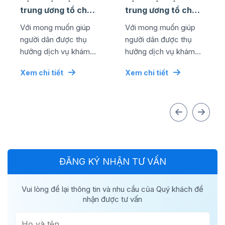
trung ương tổ chức
trung ương tổ chức
thành công lễ kỷ
thành công lễ kỷ
Với mong muốn giúp
Với mong muốn giúp
niệm ngày quốc tế
niệm ngày quốc tế
người dân được thụ
người dân được thụ
...
...
hưởng dịch vụ khám
hưởng dịch vụ khám
chữa bệnh chất lượng
chữa bệnh chất lượng
Xem chi tiết
Xem chi tiết
cao bằng mức chi phí
cao bằng mức chi phí
tối ưu nhất, đơn vị đã...
tối ưu nhất, đơn vị đã...
ĐĂNG KÝ NHẬN TƯ VẤN
Vui lòng để lại thông tin và nhu cầu của Quý khách để
nhận được tư vấn