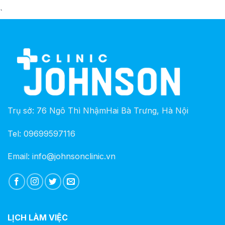
`
Trụ sở: 76 Ngô Thì NhậmHai Bà Trưng, Hà Nội
Tel: 09699597116
Email: info@johnsonclinic.vn
LỊCH LÀM VIỆC