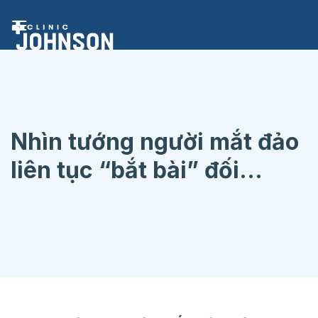
Chuyển
đến
nội
dung
Nhìn tướng người mắt đảo
liên tục “bắt bài” đối
phương