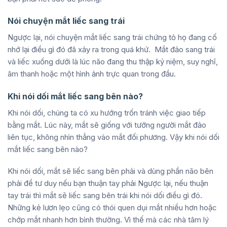
Nói chuyện mắt liếc sang trái
Ngược lại, nói chuyện mắt liếc sang trái chứng tỏ họ đang cố
nhớ lại điều gì đó đã xảy ra trong quá khứ. Mắt đảo sang trái
và liếc xuống dưới là lúc não đang thu thập kỷ niệm, suy nghĩ,
âm thanh hoặc một hình ảnh trực quan trong đầu.
Khi nói dối mắt liếc sang bên nào?
Khi nói dối, chúng ta có xu hướng trốn tránh việc giao tiếp
bằng mắt. Lúc này, mắt sẽ giống với tướng người mắt đảo
liên tục, không nhìn thẳng vào mắt đối phương. Vậy khi nói dối
mắt liếc sang bên nào?
Khi nói dối, mắt sẽ liếc sang bên phải và dùng phần não bên
phải để tư duy nếu bạn thuận tay phải Ngược lại, nếu thuận
tay trái thì mắt sẽ liếc sang bên trái khi nói dối điều gì đó.
Những kẻ lươn lẹo cũng có thói quen dụi mắt nhiều hơn hoặc
chớp mắt nhanh hơn bình thường. Vì thế mà các nhà tâm lý