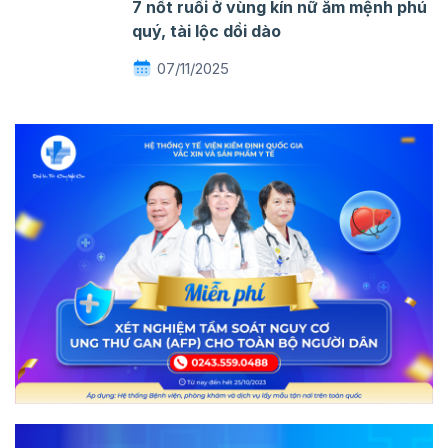
7 nốt ruồi ở vùng kín nữ ẵm mệnh phú
quý, tài lộc dồi dào
07/11/2025