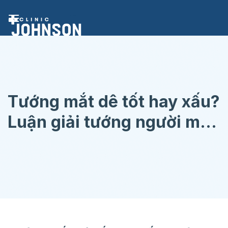
Chuyển
đến
nội
dung
Tướng mắt dê tốt hay xấu?
Luận giải tướng người mắt
dê