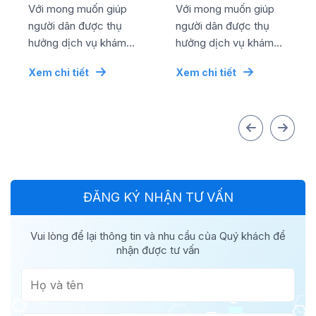
thành công lễ kỷ
thành công lễ kỷ
Với mong muốn giúp
Với mong muốn giúp
niệm ngày quốc tế
niệm ngày quốc tế
người dân được thụ
người dân được thụ
...
...
hưởng dịch vụ khám
hưởng dịch vụ khám
chữa bệnh chất lượng
chữa bệnh chất lượng
Xem chi tiết
Xem chi tiết
cao bằng mức chi phí
cao bằng mức chi phí
tối ưu nhất, đơn vị đã...
tối ưu nhất, đơn vị đã...
ĐĂNG KÝ NHẬN TƯ VẤN
Vui lòng để lại thông tin và nhu cầu của Quý khách để
nhận được tư vấn