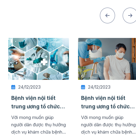
24/12/2023
24/12/2023
Bệnh viện nội tiết
Bệnh viện nội tiết
trung ương tổ chức
trung ương tổ chức
thành công lễ kỷ
thành công lễ kỷ
Với mong muốn giúp
Với mong muốn giúp
niệm ngày quốc tế ...
niệm ngày quốc tế ...
người dân được thụ hưởng
người dân được thụ hưởng
dịch vụ khám chữa bệnh
dịch vụ khám chữa bệnh