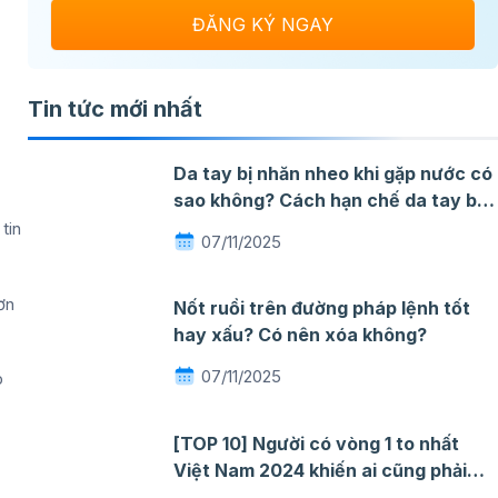
Tin tức mới nhất
Da tay bị nhăn nheo khi gặp nước có
sao không? Cách hạn chế da tay bị
nhăn khi gặp nước
tin
07/11/2025
ơn
Nốt ruồi trên đường pháp lệnh tốt
hay xấu? Có nên xóa không?
07/11/2025
p
[TOP 10] Người có vòng 1 to nhất
Việt Nam 2024 khiến ai cũng phải
ngỡ ngàng mê đắm