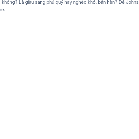
o không? Là giàu sang phú quý hay nghèo khổ, bần hèn? Để John
hé: