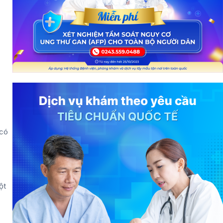
 có
ột