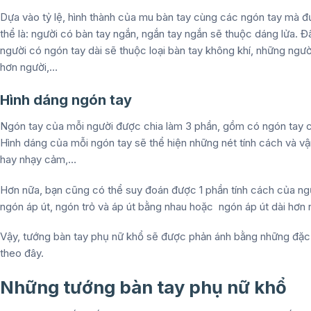
Dựa vào tỷ lệ, hình thành của mu bàn tay cùng các ngón tay mà đư
thể là: người có bàn tay ngắn, ngắn tay ngắn sẽ thuộc dáng lửa. Đ
người có ngón tay dài sẽ thuộc loại bàn tay không khí, những ngườ
hơn người,…
Hình dáng ngón tay
Ngón tay của mỗi người được chia làm 3 phần, gồm có ngón tay có
Hình dáng của mỗi ngón tay sẽ thể hiện những nét tính cách và vậ
hay nhạy cảm,…
Hơn nữa, bạn cũng có thể suy đoán được 1 phần tính cách của người
ngón áp út, ngón trỏ và áp út bằng nhau hoặc ngón áp út dài hơn 
Vậy,
tướng bàn tay phụ nữ khổ
sẽ được phản ánh bằng những đặc đ
theo đây.
Những tướng bàn tay phụ nữ khổ