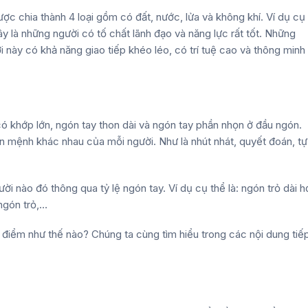
ợc chia thành 4 loại gồm có đất, nước, lửa và không khí. Ví dụ cụ
ây là những người có tố chất lãnh đạo và năng lực rất tốt. Những
i này có khả năng giao tiếp khéo léo, có trí tuệ cao và thông minh
 khớp lớn, ngón tay thon dài và ngón tay phần nhọn ở đầu ngón.
n mệnh khác nhau của mỗi người. Như là nhút nhát, quyết đoán, tự 
 nào đó thông qua tỷ lệ ngón tay. Ví dụ cụ thể là: ngón trỏ dài h
ngón trỏ,…
iểm như thế nào? Chúng ta cùng tìm hiểu trong các nội dung tiế