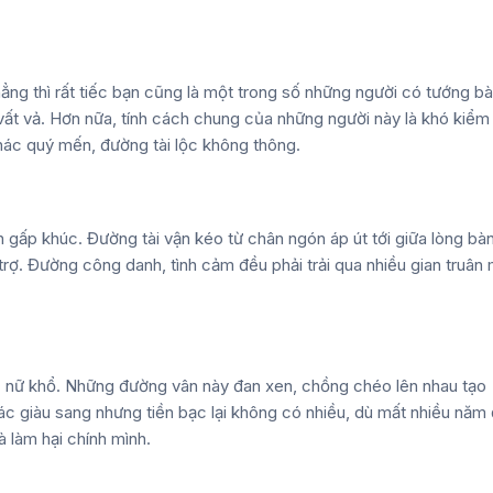
ẳng thì rất tiếc bạn cũng là một trong số những người có
tướng b
 vất vả. Hơn nữa, tính cách chung của những người này là khó kiểm
hác quý mến, đường tài lộc không thông.
 gấp khúc. Đường tài vận kéo từ chân ngón áp út tới giữa lòng bà
rợ. Đường công danh, tình cảm đều phải trải qua nhiều gian truân 
ụ nữ khổ. Những đường vân này đan xen, chồng chéo lên nhau tạo
c giàu sang nhưng tiền bạc lại không có nhiều, dù mất nhiều năm 
là làm hại chính mình.