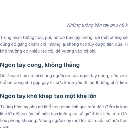
Những tướng bàn tay phụ nữ k
Trong nhân tướng học, phụ nữ có bàn tay mỏng, bề mặt phẳng sẽ l
cũng cố gắng chăm chỉ, nhưng lại không tích lũy được tiền của.
khổ
thường có nhiều rắc rối, dễ vướng vào thị phi.
Ngón tay cong, không thẳng
Dù là nam hay nữ thì những người có các ngón tay cong, xiêu vẹo
thể bẻ cong như gặp gãy thì sức khỏe yếu ớt, họ thường phải tiêu 
Ngón tay khó khép tạo một khe lớn
Tướng bàn tay phụ nữ khổ
còn phản ánh qua một đặc điểm là khoả
khe lớn. Điều này thể hiện bạn không có số giữ được tiền của. Có t
tiêu phóng khoáng. Những người này một khi đã muốn sở hữu thứ g
dành.