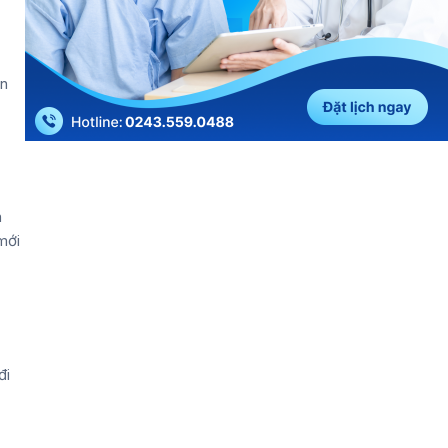
àn
n
mới
đi