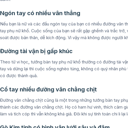
Ngón tay có nhiều vân thẳng
Nếu bạn là nữ và các đầu ngón tay của bạn có nhiều đường vân th
tay phụ nữ khổ
. Cuộc sống của bạn sẽ rất gập ghềnh và trắc trở,
soát được bản thân, dễ kích động. Vì vậy mà không được người k
Đường tài vận bị gấp khúc
Theo tử vi học
,
tướng bàn tay phụ nữ khổ
thường có đường tài vận
tay và dừng lại thì cuộc sống nghèo túng, không có quý nhân phù t
có được thành quả.
Cổ tay nhiều đường vân chằng chịt
Đường vân chằng chịt cũng là một trong những tướng bàn tay ph
thành các đường vân chằng chịt. Họ có ham hư vinh, thích cảm giá
làm và tích cóp thì vẫn không khá giả. Đôi khi sự tính toán chi li lại 
Gò Kim tinh có hình vân lưới sâu và đậm