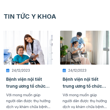
TIN TỨC Y KHOA
24/12/2023
24/12/2023
Bệnh viện nội tiết
Bệnh viện nội tiết
trung ương tổ chức
trung ương tổ chức
thành công lễ kỷ
thành công lễ kỷ
Với mong muốn giúp
Với mong muốn giúp
niệm ngày quốc tế ...
niệm ngày quốc tế ...
người dân được thụ hưởng
người dân được thụ hưởng
dịch vụ khám chữa bệnh
dịch vụ khám chữa bệnh