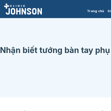
Chuyển
đến
Trang chủ
Gi
nội
dung
Nhận biết tướng bàn tay ph