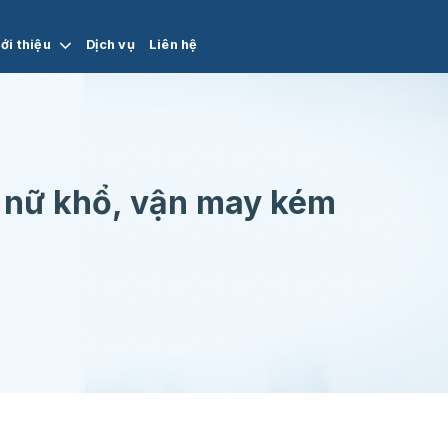
ới thiệu
Dịch vụ
Liên hệ
ụ nữ khổ, vận may kém