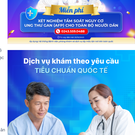
ẽ
ạc
hân