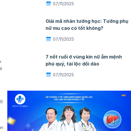
07/11/2025
Giải mã nhân tướng học: Tướng phụ
nữ mu cao có tốt không?
07/11/2025
7 nốt ruồi ở vùng kín nữ ẵm mệnh
u
phú quý, tài lộc dồi dào
và
07/11/2025
ng
án