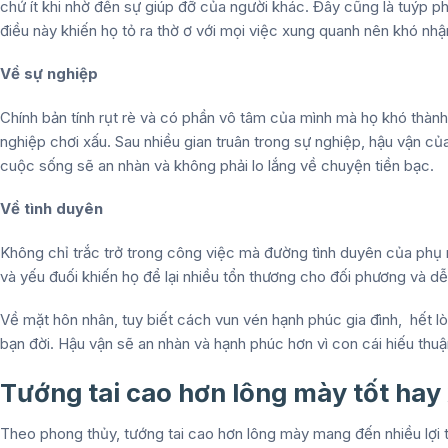
chứ ít khi nhờ đến sự giúp đỡ của người khác. Đây cũng là tuýp p
điều này khiến họ tỏ ra thờ ơ với mọi việc xung quanh nên khó nhậ
Về sự nghiệp
Chính bản tính rụt rè và có phần vô tâm của mình mà họ khó thành
nghiệp chơi xấu. Sau nhiều gian truân trong sự nghiệp, hậu vận củ
cuộc sống sẽ an nhàn và không phải lo lắng về chuyện tiền bạc.
Về tình duyên
Không chỉ trắc trở trong công việc mà đường tình duyên của phụ 
và yếu đuối khiến họ để lại nhiều tổn thương cho đối phương và dễ 
Về mặt hôn nhân, tuy biết cách vun vén hạnh phúc gia đình, hết l
bạn đời. Hậu vận sẽ an nhàn và hạnh phúc hơn vì con cái hiếu thuậ
Tướng tai cao hơn lông mày tốt hay
Theo phong thủy, tướng tai cao hơn lông mày mang đến nhiều lợi th