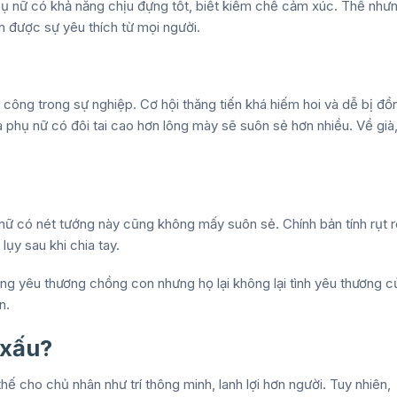
hụ nữ có khả năng chịu đựng tốt, biết kiềm chế cảm xúc. Thế nhưn
n được sự yêu thích từ mọi người.
 công trong sự nghiệp. Cơ hội thăng tiến khá hiếm hoi và dễ bị đồ
a phụ nữ có đôi tai cao hơn lông mày sẽ suôn sẻ hơn nhiều. Về già
nữ có nét tướng này cũng không mấy suôn sẻ. Chính bản tính rụt r
lụy sau khi chia tay.
òng yêu thương chồng con nhưng họ lại không lại tình yêu thương c
n.
 xấu?
ế cho chủ nhân như trí thông minh, lanh lợi hơn người. Tuy nhiên,