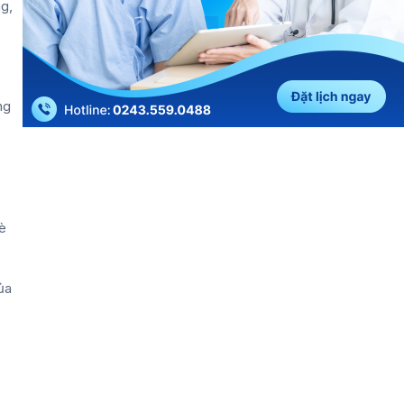
g,
ng
,
è
ủa