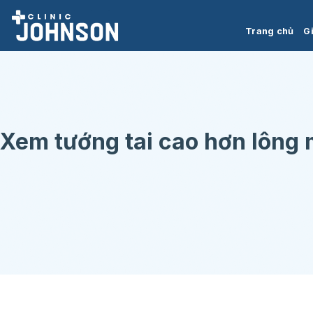
Chuyển
đến
Trang chủ
Gi
nội
dung
Xem tướng tai cao hơn lông