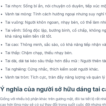
Tai nhọn: Sống bí ẩn, nói chuyện có duyên, tiếp xúc mộ
Vành tai mỏng: Tính cách hướng ngoại nhưng suy nghĩ 
Tai vuông: Người khôn ngoan, nhạy bén, có thể làm nhi
Tai vểnh: Sống độc lập, bướng bỉnh, cố chấp, không ng
khả năng kiếm tiền rất tốt.
Tai cao: Thông minh, sắc sảo, có khả năng tiếp nhận và x
Tai thấp: Chậm chạp, thiếu nhạy bén.
Tai dài, dái tai kéo sâu thấp hơn đầu mũi : Người thiên tà
Tai nghiêng: Cứng nhắc, thích kiểm soát người khác.
Vành tai tròn: Tích cực, tràn đầy năng lượng và quản lý t
Ý nghĩa của người sở hữu dáng tai 
Giống với nhiều bộ phận khác trên gương mặt, đôi tai tiết lộ rất n
cao hơn lông mày sẽ có sự thay đổi trong suốt cuộc đời nhưng nh