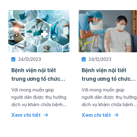
24/12/2023
24/12/2023
Bệnh viện nội tiết
Bệnh viện nội tiết
trung ương tổ chức
trung ương tổ chức
thành công lễ kỷ
thành công lễ kỷ
Với mong muốn giúp
Với mong muốn giúp
niệm ngày quốc tế ...
niệm ngày quốc tế ...
người dân được thụ hưởng
người dân được thụ hưởng
dịch vụ khám chữa bệnh
dịch vụ khám chữa bệnh
chất lượng cao bằng mức
chất lượng cao bằng mức
Xem chi tiết
Xem chi tiết
chi phí tối ưu nhất, đơn vị
chi phí tối ưu nhất, đơn vị
đã...
đã...