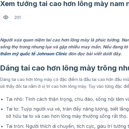
Xem tướng tai cao hơn lông mày nam 
201
Người xưa quan niệm tai cao hơn lông mày là phúc tướng. Na
sống thọ trong nhung lụa và gặp nhiều may mắn. Nếu đang tò 
thẩm mỹ quốc tế Johnson Clinic
đón đọc bài viết dưới đây.
Dáng tai cao hơn lông mày trông nh
Dáng tai cao hơn lông mày có đặc điểm là đầu tai cao hơn đầu mũi 
sẽ thấy đôi tai nằm ở vị trí cao hơn lông mày. Tùy vào từng đặc 
Tai nhỏ: Tính cách thận trọng, chu đáo, sống nội tâm 
Tai to: Tuýp người vui vẻ, tràn đầy năng lượng, biết l
sở hữu tai to và cao hơn lông mày thường sống rất thọ.
Tai tròn: Người thích di chuyển, tích cực, giàu trí tưởng