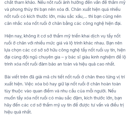
chất tham khảo. Nếu nốt ruồi ảnh hưởng đến vấn đề thẩm mỹ
và phong thủy thì bạn nên xóa đi. Chân xuất hiện quá nhiều
nốt ruồi có kích thước lớn, màu sắc xấu,… thì bạn cũng nên
cân nhắc xóa nốt ruồi ở chân bằng các công nghệ hiện đại.
Hiện nay, không ít cơ sở thẩm mỹ triển khai dịch vụ tẩy nốt
ruồi ở chân với nhiều mức giá và lộ trình khác nhau. Bạn nên
lựa chọn các cơ sở sở hữu công nghệ tẩy nốt ruồi uy tín, hiện
đại cùng đội ngũ chuyên gia – y bác sĩ giàu kinh nghiệm để lộ
trình xóa nốt ruồi đảm bảo an toàn và hiệu quả cao nhất.
Bài viết trên đã giải mã chi tiết nốt ruồi ở chân theo từng vị trí
xuất hiện. Việc xóa bỏ hay giữ lại nốt ruồi ở chân hoàn toàn
tùy thuộc vào quan điểm và nhu cầu của mỗi người. Nếu
muốn tẩy xóa nốt ruồi có màu sắc đậm, kích thước lớn, bạn
hãy đến các cơ sở thẩm mỹ uy tín để được tư vấn và điều trị
hiệu quả nhất.