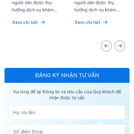
niệm ngày quốc tế
niệm ngày quốc tế
người dân được thụ
người dân được thụ
...
...
hưởng dịch vụ khám
hưởng dịch vụ khám
chữa bệnh chất lượng
chữa bệnh chất lượng
Xem chi tiết
Xem chi tiết
cao bằng mức chi phí
cao bằng mức chi phí
tối ưu nhất, đơn vị đã...
tối ưu nhất, đơn vị đã...
ĐĂNG KÝ NHẬN TƯ VẤN
Vui lòng để lại thông tin và nhu cầu của Quý khách để
nhận được tư vấn