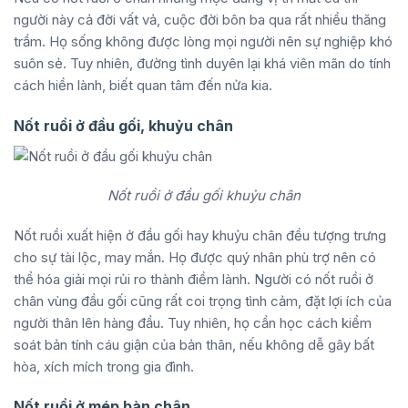
người này cả đời vất vả, cuộc đời bôn ba qua rất nhiều thăng
trầm. Họ sống không được lòng mọi người nên sự nghiệp khó
suôn sẻ. Tuy nhiên, đường tình duyên lại khá viên mãn do tính
cách hiền lành, biết quan tâm đến nửa kia.
Nốt ruồi ở đầu gối, khuỷu chân
Nốt ruồi ở đầu gối khuỷu chân
Nốt ruồi xuất hiện ở đầu gối hay khuỷu chân đều tượng trưng
cho sự tài lộc, may mắn. Họ được quý nhân phù trợ nên có
thể hóa giải mọi rủi ro thành điềm lành. Người có nốt ruồi ở
chân vùng đầu gối cũng rất coi trọng tình cảm, đặt lợi ích của
người thân lên hàng đầu. Tuy nhiên, họ cần học cách kiểm
soát bản tính cáu giận của bản thân, nếu không dễ gây bất
hòa, xích mích trong gia đình.
Nốt ruồi ở mép bàn chân