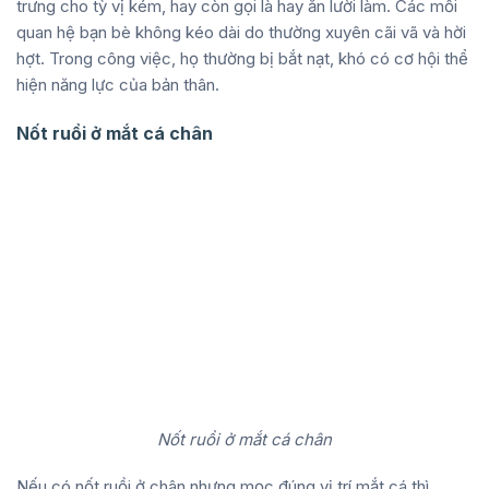
trưng cho tỳ vị kém, hay còn gọi là hay ăn lười làm. Các mối
quan hệ bạn bè không kéo dài do thường xuyên cãi vã và hời
hợt. Trong công việc, họ thường bị bắt nạt, khó có cơ hội thể
hiện năng lực của bản thân.
Nốt ruồi ở mắt cá chân
Nốt ruồi ở mắt cá chân
Nếu có nốt ruồi ở chân nhưng mọc đúng vị trí mắt cá thì