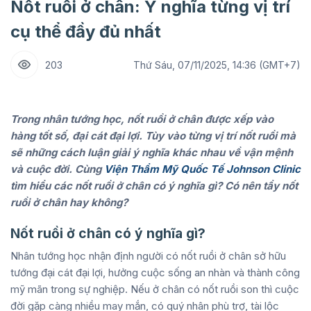
Nốt ruồi ở chân: Ý nghĩa từng vị trí
cụ thể đầy đủ nhất
203
Thứ Sáu, 07/11/2025, 14:36 (GMT+7)
Trong nhân tướng học, nốt ruồi ở chân được xếp vào
hàng tốt số, đại cát đại lợi. Tùy vào từng vị trí nốt ruồi mà
sẽ những cách luận giải ý nghĩa khác nhau về vận mệnh
và cuộc đời. Cùng
Viện Thẩm Mỹ Quốc Tế Johnson Clinic
tìm hiểu các nốt ruồi ở chân có ý nghĩa gì? Có nên tẩy nốt
ruồi ở chân hay không?
Nốt ruồi ở chân có ý nghĩa gì?
Nhân tướng học nhận định người có nốt ruồi ở chân sở hữu
tướng đại cát đại lợi, hưởng cuộc sống an nhàn và thành công
mỹ mãn trong sự nghiệp. Nếu ở chân có nốt ruồi son thì cuộc
đời gặp càng nhiều may mắn, có quý nhân phù trợ, tài lộc