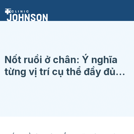
Chuyển
đến
nội
dung
Nốt ruồi ở chân: Ý nghĩa
từng vị trí cụ thể đầy đủ
nhất