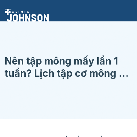
Chuyển
đến
nội
dung
Nên tập mông mấy lần 1
tuần? Lịch tập cơ mông 4
ngày chi tiết cho chị em