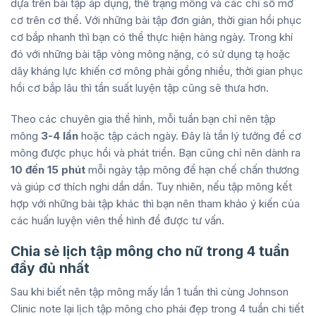
dựa trên bài tập áp dụng, thể trạng mông và các chỉ số mỡ
cơ trên cơ thể. Với những bài tập đơn giản, thời gian hồi phục
cơ bắp nhanh thì bạn có thể thực hiện hàng ngày. Trong khí
đó với những bài tập vòng mông nặng, có sử dụng tạ hoặc
dây kháng lực khiến cơ mông phải gồng nhiều, thời gian phục
hồi cơ bắp lâu thì tần suất luyện tập cũng sẽ thưa hơn.
Theo các chuyên gia thể hình, mỗi tuần bạn chỉ nên tập
mông
3-4 lần
hoặc tập cách ngày. Đây là tần lý tưởng để cơ
mông được phục hồi và phát triển. Bạn cũng chỉ nên dành ra
10 đến 15 phút
mỗi ngày tập mông để hạn chế chấn thương
và giúp cơ thích nghi dần dần. Tuy nhiên, nếu tập mông kết
hợp với những bài tập khác thì bạn nên tham khảo ý kiến của
các huấn luyện viên thể hình để được tư vấn.
Chia sẻ lịch tập mông cho nữ trong 4 tuần
đầy đủ nhất
Sau khi biết nên tập mông mấy lần 1 tuần thì cùng Johnson
Clinic note lại lịch tập mông cho phái đẹp trong 4 tuần chi tiết