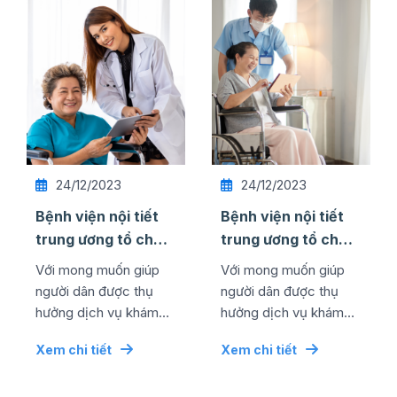
24/12/2023
24/12/2023
Bệnh viện nội tiết
Bệnh viện nội tiết
trung ương tổ chức
trung ương tổ chức
thành công lễ kỷ
thành công lễ kỷ
Với mong muốn giúp
Với mong muốn giúp
niệm ngày quốc tế
niệm ngày quốc tế
người dân được thụ
người dân được thụ
...
...
hưởng dịch vụ khám
hưởng dịch vụ khám
chữa bệnh chất lượng
chữa bệnh chất lượng
Xem chi tiết
Xem chi tiết
cao bằng mức chi phí
cao bằng mức chi phí
tối ưu nhất, đơn vị đã...
tối ưu nhất, đơn vị đã...