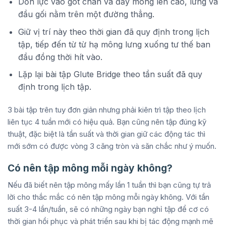
Dồn lực vào gót chân và đẩy mông lên cao, lưng và
đầu gối nằm trên một đường thẳng.
Giữ vị trí này theo thời gian đã quy định trong lịch
tập, tiếp đến từ từ hạ mông lưng xuống tư thế ban
đầu đồng thời hít vào.
Lặp lại bài tập Glute Bridge theo tần suất đã quy
định trong lịch tập.
3 bài tập trên tuy đơn giản nhưng phải kiên trì tập theo lịch
liên tục 4 tuần mới có hiệu quả. Bạn cũng nên tập đúng kỹ
thuật, đặc biệt là tần suất và thời gian giữ các động tác thì
mới sớm có được vòng 3 căng tròn và săn chắc như ý muốn.
Có nên tập mông mỗi ngày không?
Nếu đã biết nên tập mông mấy lần 1 tuần thì bạn cũng tự trả
lời cho thắc mắc có nên tập mông mỗi ngày không. Với tần
suất 3-4 lần/tuần, sẽ có những ngày bạn nghỉ tập để cơ có
thời gian hồi phục và phát triển sau khi bị tác động mạnh mẽ