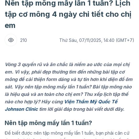
Nên tập mông mấy lần 1 tuần? Lịch
tập cơ mông 4 ngày chi tiết cho chị
em
210
Thứ Sáu, 07/11/2025, 14:40 (GMT+7)
Vòng 3 quyến rũ và ăn chắc là niềm ao ước của mọi chị
em. Vì vậy, phái đẹp thường tìm đến những bài tập cơ
mông để cải thiện form dáng và tự tin hơn khi diện đồ ôm
sát. Vậy nên tập mông mấy lần 1 tuần? Bài tập mông nào
là hiệu quả và an toàn cho chị em? Thu xếp lịch tập thế
nào cho hợp lý? Hãy cùng
Viện Thẩm Mỹ Quốc Tế
Johnson Clinic
tìm lời giải đáp trong bài viết dưới đây.
Nên tập mông mấy lần 1 tuần?
Để biết được nên tập mông mấy lần 1 tuần, bạn phải căn cứ