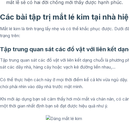
mất lễ sẽ có hai đời chồng mới thấy được hạnh phúc.
Các bài tập trị mắt lé kim tại nhà hi
Mắt lé kim là tình trạng lấy nhẹ và có thể khắc phục được. Dưới 
trạng trên:
Tập trung quan sát các đồ vật với liên kết dạ
Tập trung quan sát các đồ vật với liên kết dạng chuỗi là phương 
sát các dãy nhà, hàng cây hoặc vạch kẻ đường liền nhau,…
Có thể thực hiện cách này ở mọi thời điểm kể cả khi vừa ngủ dậy.
chói phải nhìn vào dãy nhà trước mặt mình.
Khi mới áp dụng bạn sẽ cảm thấy hơi mỏi mắt và chán nản, có cảm
một thời gian nhất định bạn sẽ đạt được hiệu quả như ý.