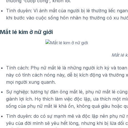
thường “cướp công”, khôn lỏi.
Tình duyên: Vì ánh mắt của người bị lé thường liếc ngang
khi bước vào cuộc sống hôn nhân họ thường có xu hướ
Mắt lé kim ở nữ giới
Mắt lé k
Tính cách: Phụ nữ mắt lé là những người ích kỷ và toan
này có tính cách nóng này, dễ bị kích động và thường
mọi người xung quanh.
Sự nghiệp: tương tự đàn ông mắt lé, phụ nữ mắt lé cũng
giành lợi ích. Họ thích làm việc độc lập, ưa thích một 
sống của phụ nữ mắt lé khá ổn, không quá giàu hoặc 
Tình duyên: do có sự mạnh mẽ và độc lập nên phụ nữ mấ
yêu của đời mình sẽ yêu hết lòng, nhưng khi bị lừa dố