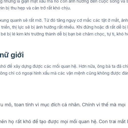
g những là giận mặt xấu mà nó còn ảnh hưởng đến cuộc sống và s
n bị thu hẹp và cản trở rất khó chịu.
xung quanh sẽ rất mờ. Từ đó tăng nguy cơ mắc các tật ở mắt, ảnh
triển, thị lực sẽ bị ảnh hưởng rất nhiều. Khi đứng hoặc đi rất dễ bị
bé bị lé kim khi trưởng thành dễ bị bạn bè châm chọc, tự ti, khó 
nữ giới
ất khó để xây dựng được các mối quan hệ. Hơn nữa, ông bà ta đã ch
y không chỉ có ngoại hình xấu mà các vận mệnh cũng không được đá
ưu mô, toan tính vì mục đích cá nhân. Chính vì thế mà mọi
nên họ rất khó để tạo được mọi mối quan hệ. Con trai mắt 