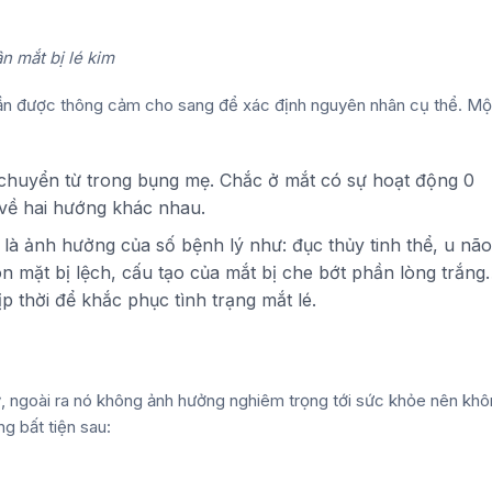
 mắt bị lé kim
 cần được thông cảm cho sang để xác định nguyên nhân cụ thể. Mộ
i chuyển từ trong bụng mẹ. Chắc ở mắt có sự hoạt động 0
 về hai hướng khác nhau.
i là ảnh hưởng của số bệnh lý như: đục thủy tinh thể, u não
n mặt bị lệch, cấu tạo của mắt bị che bớt phần lòng trắng
p thời để khắc phục tình trạng mắt lé.
ỹ, ngoài ra nó không ảnh hưởng nghiêm trọng tới sức khỏe nên kh
ng bất tiện sau: