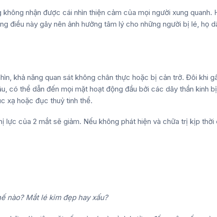
 không nhận được cái nhìn thiện cảm của mọi người xung quanh. 
những điều này gây nên ảnh hưởng tâm lý cho những người bị lé, họ d
hìn, khả năng quan sát không chân thực hoặc bị cản trở. Đôi khi g
âu, có thể dẫn đến mọi mặt hoạt động đầu bởi các dây thần kinh bị
úc xạ hoặc đục thuỷ tinh thể.
thị lực của 2 mắt sẽ giảm. Nếu không phát hiện và chữa trị kịp thời
hế nào? Mắt lé kim đẹp hay xấu?