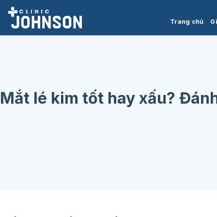
Chuyển
đến
Trang chủ
Gi
nội
dung
Mắt lé kim tốt hay xấu? Đán