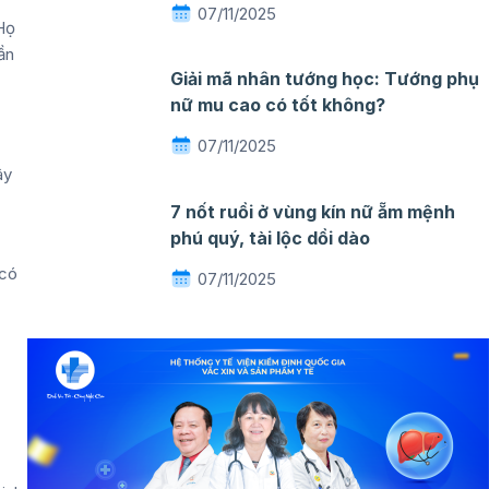
07/11/2025
Họ
ần
Giải mã nhân tướng học: Tướng phụ
nữ mu cao có tốt không?
07/11/2025
ây
7 nốt ruồi ở vùng kín nữ ẵm mệnh
phú quý, tài lộc dồi dào
 có
07/11/2025