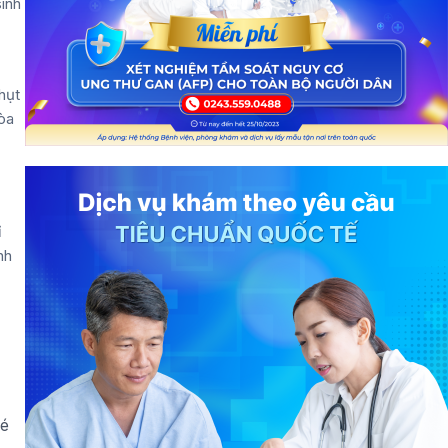
inh
 hụt
hòa
ỉ
nh
lé