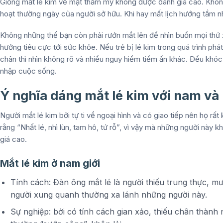
Giống mắt lé kim về mặt thẩm mỹ không được đánh giá cao. Khôn
hoạt thường ngày của người sở hữu. Khi hay mất lịch hướng tầm nhì
Không những thế bạn còn phải rướn mắt lên để nhìn buồn mọi thứ 
hưởng tiêu cực tới sức khỏe. Nếu trẻ bị lé kim trong quá trình phát 
chân thì nhìn không rõ và nhiều nguy hiểm tiềm ẩn khác. Đều khóc 
nhập cuộc sống.
Ý nghĩa dáng mắt lé kim với nam và 
Người mắt lé kim bởi tự ti về ngoại hình và có giao tiếp nên họ r
rằng “Nhất lé, nhì lùn, tam hô, tứ rỗ”, vì vậy mà những người nà
giá cao.
Mắt lé kim ở nam giới
Tính cách: Đàn ông mắt lé là người thiếu trung thực, m
người xung quanh thường xa lánh những người này.
Sự nghiệp: bởi có tính cách gian xảo, thiếu chân thành 