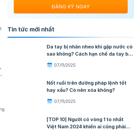
Tin tức mới nhất
t
Da tay bị nhăn nheo khi gặp nước có
sao không? Cách hạn chế da tay bị
nhăn khi gặp nước
07/11/2025
,
…
Nốt ruồi trên đường pháp lệnh tốt
hay xấu? Có nên xóa không?
07/11/2025
ông
[TOP 10] Người có vòng 1 to nhất
Việt Nam 2024 khiến ai cũng phải
ngỡ ngàng mê đắm