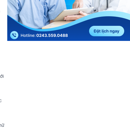
n
ới
c
nữ