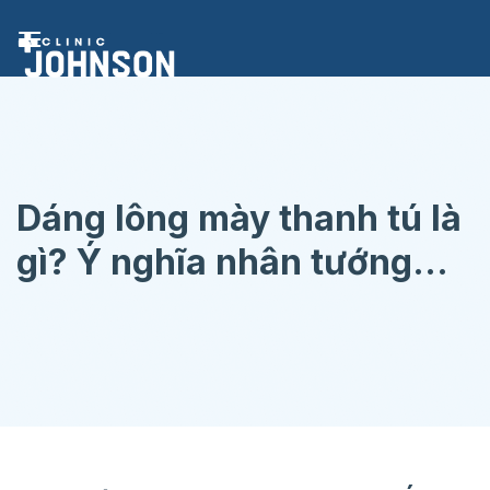
Chuyển
đến
nội
dung
Dáng lông mày thanh tú là
gì? Ý nghĩa nhân tướng
học lông mày thanh tú