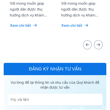
thành công lễ kỷ
thành công lễ kỷ
Với mong muốn giúp
Với mong muốn giúp
niệm ngày quốc tế
niệm ngày quốc tế
người dân được thụ
người dân được thụ
...
...
hưởng dịch vụ khám
hưởng dịch vụ khám
chữa bệnh chất lượng
chữa bệnh chất lượng
Xem chi tiết
Xem chi tiết
cao bằng mức chi phí
cao bằng mức chi phí
tối ưu nhất, đơn vị đã...
tối ưu nhất, đơn vị đã...
ĐĂNG KÝ NHẬN TƯ VẤN
Vui lòng để lại thông tin và nhu cầu của Quý khách để
nhận được tư vấn