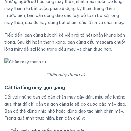
Những người sở hữu lông mày thưa, nhạt màu muốn có lông
mày thanh tú bắt buộc phải sử dụng kỹ thuật trang điểm.
Trước tiên, bạn cần dùng dao cạo loại bỏ toàn bộ sợi lông
mày thưa, sau đó hãy dùng bút chấm đầu, đỉnh và chân mày.
Tiếp đến, bạn dùng bút chì kẻ viền rồi tô hết phần khung bên
trong. Sau khi hoàn thành xong, bạn dùng đầu mascara chuốt
lông mày để sợi lông trông đều màu và chân thực hơn.
Chân mày thanh tú
Cắt tỉa lông mày gọn gàng
Đối với những bạn có cặp chân mày dày dặn, màu sắc không
quá nhạt thì chỉ cần tỉa gọn gàng là sẽ có được cặp mày đẹp.
Bạn có thể dùng nhíp nhổ hoặc dùng dao tạo hình chân mày.
Trong quá trình thực hiện, bạn cần chú ý:
Đầu mày nhỏ thấp hơn chân mày