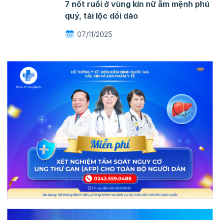
7 nốt ruồi ở vùng kín nữ ẵm mệnh phú
quý, tài lộc dồi dào
07/11/2025