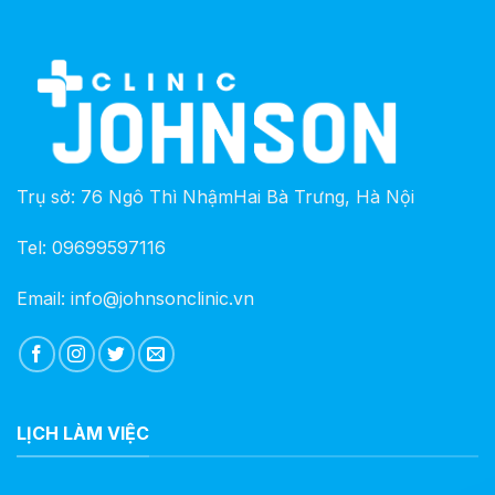
Trụ sở: 76 Ngô Thì NhậmHai Bà Trưng, Hà Nội
Tel: 09699597116
Email: info@johnsonclinic.vn
LỊCH LÀM VIỆC