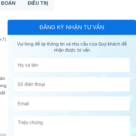
 ĐOÁN
ĐIỀU TRỊ
ĐĂNG KÝ NHẬN TƯ VẤN
T+7)
Vui lòng để lại thông tin và nhu cầu của Quý khách để
nhận được tư vấn
hảo
rong
hất