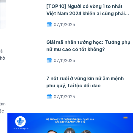
[TOP 10] Người có vòng 1 to nhất
Việt Nam 2024 khiến ai cũng phải
ngỡ ngàng mê đắm
07/11/2025
Giải mã nhân tướng học: Tướng phụ
nữ mu cao có tốt không?
há
thở
07/11/2025
7 nốt ruồi ở vùng kín nữ ẵm mệnh
phú quý, tài lộc dồi dào
07/11/2025
tan
iệc