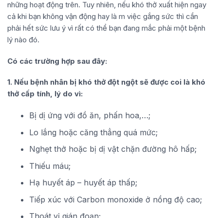
những hoạt động trên. Tuy nhiên, nếu khó thở xuất hiện ngay
cả khi bạn không vận động hay là m việc gắng sức thì cần
phải hết sức lưu ý vì rất có thể bạn đang mắc phải một bệnh
lý nào đó.
Có các trường hợp sau đây:
1. Nếu bệnh nhân bị khó thở đột ngột sẽ được coi là khó
thở cấp tính, lý do vì:
Bị dị ứng với đồ ăn, phấn hoa,…;
Lo lắng hoặc căng thẳng quá mức;
Nghẹt thở hoặc bị dị vật chặn đường hô hấp;
Thiếu máu;
Hạ huyết áp – huyết áp thấp;
Tiếp xúc với Carbon monoxide ở nồng độ cao;
Thoát vị gián đoạn;