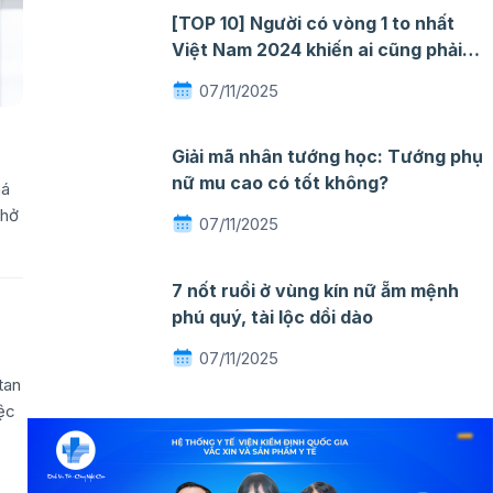
[TOP 10] Người có vòng 1 to nhất
Việt Nam 2024 khiến ai cũng phải
ngỡ ngàng mê đắm
07/11/2025
Giải mã nhân tướng học: Tướng phụ
nữ mu cao có tốt không?
há
thở
07/11/2025
7 nốt ruồi ở vùng kín nữ ẵm mệnh
phú quý, tài lộc dồi dào
07/11/2025
tan
iệc