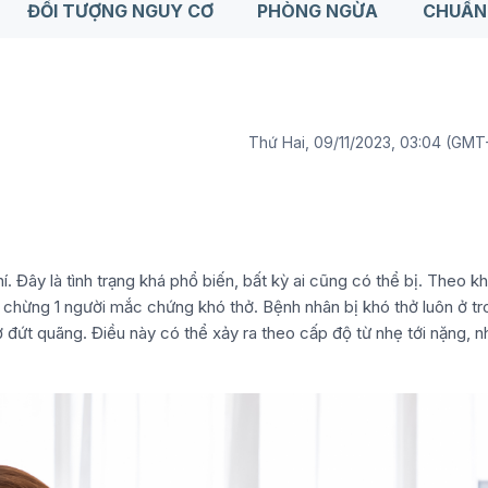
ĐỐI TƯỢNG NGUY CƠ
PHÒNG NGỪA
CHUẨN
Thứ Hai, 09/11/2023, 03:04 (GMT
. Đây là tình trạng khá phổ biến, bất kỳ ai cũng có thể bị. Theo k
ó chừng 1 người mắc chứng khó thở. Bệnh nhân bị khó thở luôn ở t
ở đứt quãng. Điều này có thể xảy ra theo cấp độ từ nhẹ tới nặng, n