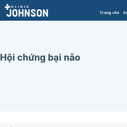
Chuyển
đến
Trang chủ
Gi
nội
dung
Hội chứng bại não