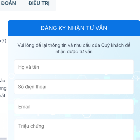
 ĐOÁN
ĐIỀU TRỊ
ĐĂNG KÝ NHẬN TƯ VẤN
+7)
Vui lòng để lại thông tin và nhu cầu của Quý khách để
nhận được tư vấn
hảo
rong
hất