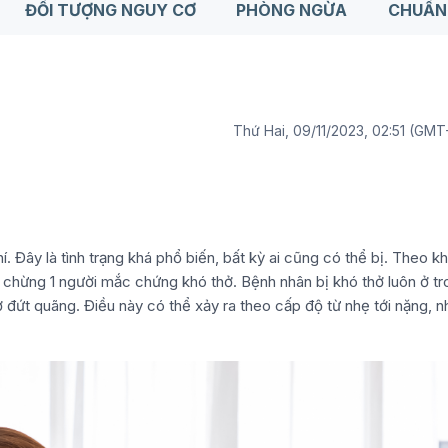
ĐỐI TƯỢNG NGUY CƠ
PHÒNG NGỪA
CHUẨN
Thứ Hai, 09/11/2023, 02:51 (GM
. Đây là tình trạng khá phổ biến, bất kỳ ai cũng có thể bị. Theo k
ó chừng 1 người mắc chứng khó thở. Bệnh nhân bị khó thở luôn ở t
ở đứt quãng. Điều này có thể xảy ra theo cấp độ từ nhẹ tới nặng, n