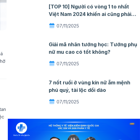
[TOP 10] Người có vòng 1 to nhất
Việt Nam 2024 khiến ai cũng phải
ngỡ ngàng mê đắm
07/11/2025
Giải mã nhân tướng học: Tướng phụ
nữ mu cao có tốt không?
há
thở
07/11/2025
7 nốt ruồi ở vùng kín nữ ẵm mệnh
phú quý, tài lộc dồi dào
07/11/2025
tan
iệc