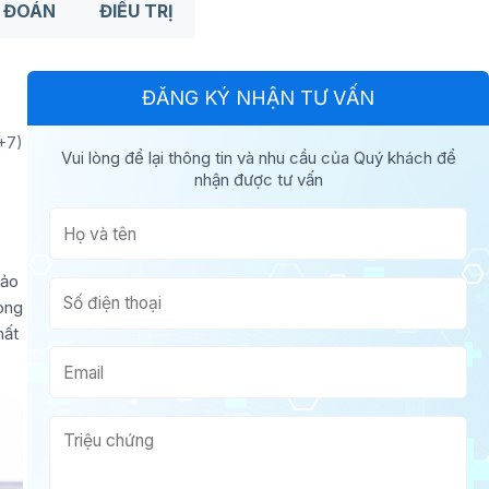
 ĐOÁN
ĐIỀU TRỊ
ĐĂNG KÝ NHẬN TƯ VẤN
T+7)
Vui lòng để lại thông tin và nhu cầu của Quý khách để
nhận được tư vấn
hảo
rong
hất