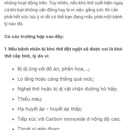
những hoạt động trên. Tuy nhiên, nếu khó thở xuất hiện ngay
cả khi bạn không vận động hay là m việc gắng sức thì cần
phải hết sức lưu ý vì rất có thể bạn đang mắc phải một bệnh
lý nào đó.
Có các trường hợp sau đây:
1. Nếu bệnh nhân bị khó thở đột ngột sẽ được coi là khó
thở cấp tính, lý do vì:
Bị dị ứng với đồ ăn, phấn hoa,…;
Lo lắng hoặc căng thẳng quá mức;
Nghẹt thở hoặc bị dị vật chặn đường hô hấp;
Thiếu máu;
Hạ huyết áp – huyết áp thấp;
Tiếp xúc với Carbon monoxide ở nồng độ cao;
Thoát vị gián đoạn;