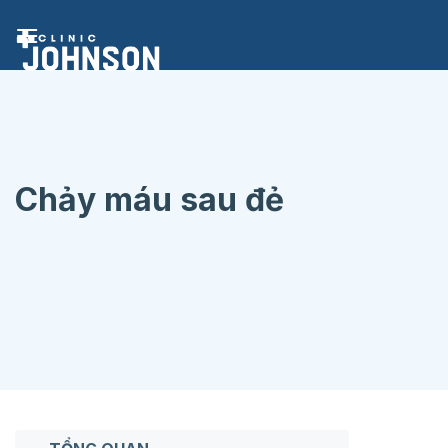
Chuyển
đến
nội
dung
Chảy máu sau đẻ