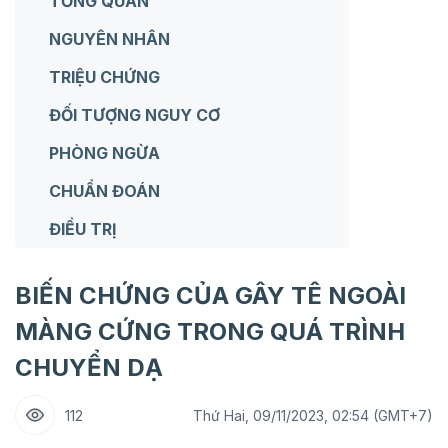
TỔNG QUAN
NGUYÊN NHÂN
TRIỆU CHỨNG
ĐỐI TƯỢNG NGUY CƠ
PHÒNG NGỪA
CHUẨN ĐOÁN
ĐIỀU TRỊ
BIẾN CHỨNG CỦA GÂY TÊ NGOÀI
MÀNG CỨNG TRONG QUÁ TRÌNH
CHUYỂN DẠ
112
Thứ Hai, 09/11/2023, 02:54 (GMT+7)