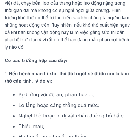
việt dã, chạy bền, leo cầu thang hoặc lao động nặng trong
thời gian dài mà không có sự nghỉ ngơi giữa chừng. Hiện
tượng khó thở có thể tự tan biến sau khi chúng ta ngừng làm
những hoạt động trên. Tuy nhiên, nếu khó thở xuất hiện ngay
cả khi bạn không vận động hay là m việc gắng sức thì cần
phải hết sức lưu ý vì rất có thể bạn đang mắc phải một bệnh
lý nào đó.
Có các trường hợp sau đây:
1. Nếu bệnh nhân bị khó thở đột ngột sẽ được coi là khó
thở cấp tính, lý do vì:
Bị dị ứng với đồ ăn, phấn hoa,…;
Lo lắng hoặc căng thẳng quá mức;
Nghẹt thở hoặc bị dị vật chặn đường hô hấp;
Thiếu máu;
Hạ huyết áp – huyết áp thấp;