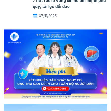
7 nốt ruồi ở vùng kín nữ ẵm mệnh phú
quý, tài lộc dồi dào
07/11/2025