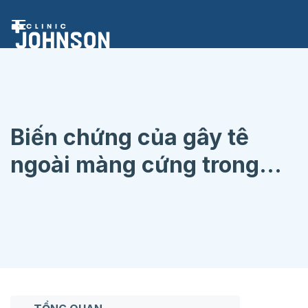
Chuyển
đến
nội
dung
Biến chứng của gây tê
ngoài màng cứng trong
quá trình chuyển dạ