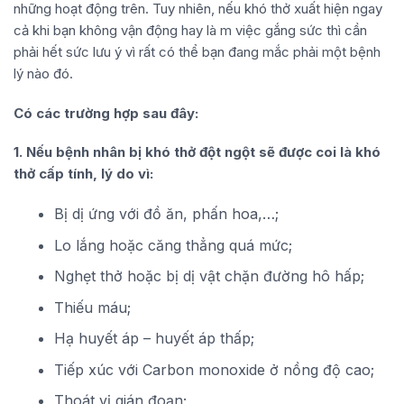
những hoạt động trên. Tuy nhiên, nếu khó thở xuất hiện ngay
cả khi bạn không vận động hay là m việc gắng sức thì cần
phải hết sức lưu ý vì rất có thể bạn đang mắc phải một bệnh
lý nào đó.
Có các trường hợp sau đây:
1. Nếu bệnh nhân bị khó thở đột ngột sẽ được coi là khó
thở cấp tính, lý do vì:
Bị dị ứng với đồ ăn, phấn hoa,…;
Lo lắng hoặc căng thẳng quá mức;
Nghẹt thở hoặc bị dị vật chặn đường hô hấp;
Thiếu máu;
Hạ huyết áp – huyết áp thấp;
Tiếp xúc với Carbon monoxide ở nồng độ cao;
Thoát vị gián đoạn;