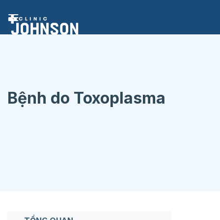
Chuyển
đến
nội
dung
Bệnh do Toxoplasma