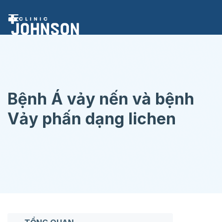
Chuyển
đến
nội
dung
Bệnh Á vảy nến và bệnh
Vảy phấn dạng lichen