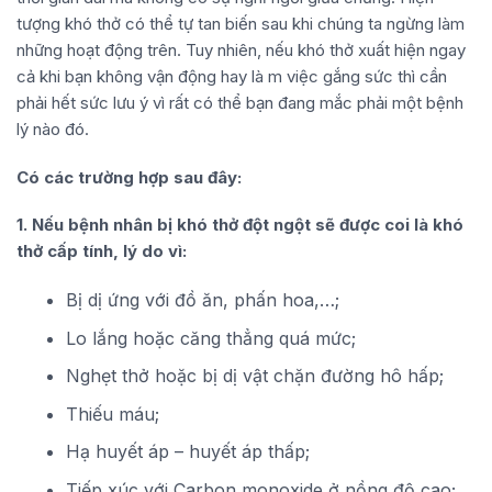
tượng khó thở có thể tự tan biến sau khi chúng ta ngừng làm
những hoạt động trên. Tuy nhiên, nếu khó thở xuất hiện ngay
cả khi bạn không vận động hay là m việc gắng sức thì cần
phải hết sức lưu ý vì rất có thể bạn đang mắc phải một bệnh
lý nào đó.
Có các trường hợp sau đây:
1. Nếu bệnh nhân bị khó thở đột ngột sẽ được coi là khó
thở cấp tính, lý do vì:
Bị dị ứng với đồ ăn, phấn hoa,…;
Lo lắng hoặc căng thẳng quá mức;
Nghẹt thở hoặc bị dị vật chặn đường hô hấp;
Thiếu máu;
Hạ huyết áp – huyết áp thấp;
Tiếp xúc với Carbon monoxide ở nồng độ cao;