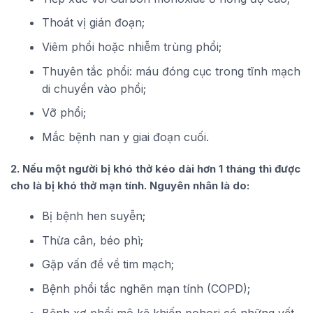
Thoát vị gián đoạn;
Viêm phổi hoặc nhiễm trùng phổi;
Thuyên tắc phổi: máu đóng cục trong tĩnh mạch
di chuyển vào phổi;
Vỡ phổi;
Mắc bệnh nan y giai đoạn cuối.
2. Nếu một người bị khó thở kéo dài hơn 1 tháng thì được
cho là bị khó thở mạn tính. Nguyên nhân là do:
Bị bệnh hen suyễn;
Thừa cân, béo phì;
Gặp vấn đề về tim mạch;
Bệnh phổi tắc nghẽn mạn tính (COPD);
Bệnh xơ phổi mô kẽ khiến pohori có những vết