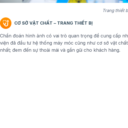
Trang thiết b
CƠ SỞ VẬT CHẤT – TRANG THIẾT BỊ
Chẩn đoán hình ảnh có vai trò quan trọng để cung cấp nhữ
viện đã đầu tư hệ thống máy móc cũng như cơ sở vật chất
Máy chụp Cộng hưởng từ (MRI)
nhất; đem đến sự thoải mái và gần gũi cho khách hàng.