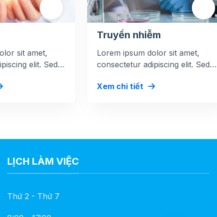
Truyền nhiễm
lor sit amet,
Lorem ipsum dolor sit amet,
piscing elit. Sed
consectetur adipiscing elit. Sed
tibulum at iaculis
at mi dolor. Vestibulum at iaculis
Xem chi tiết
magna.
LỊCH LÀM VIỆC
Thứ 2 - Thứ 7