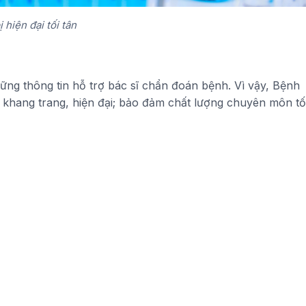
ị hiện đại tối tân
ng thông tin hỗ trợ bác sĩ chẩn đoán bệnh. Vì vậy, Bệnh
Máy chụp cắt lớp vi tính (hay còn gọi là
 khang trang, hiện đại; bảo đảm chất lượng chuyên môn tố
chụp CT-Scanner)