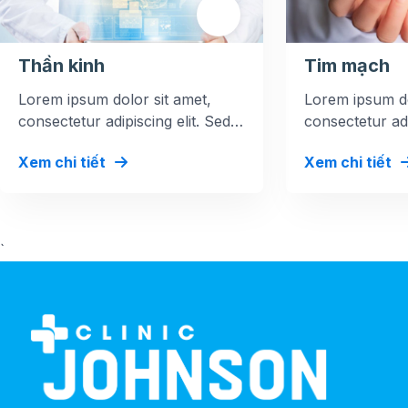
Thần kinh
Tim mạch
Lorem ipsum dolor sit amet,
Lorem ipsum do
consectetur adipiscing elit. Sed
consectetur adi
at mi dolor. Vestibulum at iaculis
at mi dolor. Ves
Xem chi tiết
Xem chi tiết
magna.
magna.
`