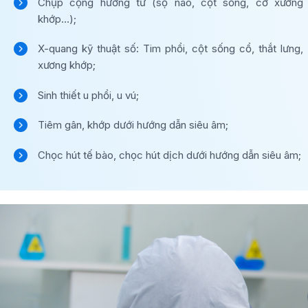
Chụp cộng hưởng từ (sọ não, cột sống, cơ xương
khớp…);
X-quang kỹ thuật số: Tim phổi, cột sống cổ, thắt lưng,
xương khớp;
Sinh thiết u phổi, u vú;
Tiêm gân, khớp dưới hướng dẫn siêu âm;
Chọc hút tế bào, chọc hút dịch dưới hướng dẫn siêu âm;