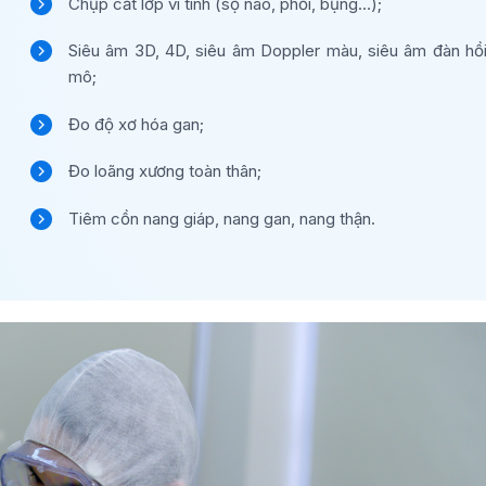
Chụp cắt lớp vi tính (sọ não, phổi, bụng…);
Siêu âm 3D, 4D, siêu âm Doppler màu, siêu âm đàn hồ
mô;
Đo độ xơ hóa gan;
Đo loãng xương toàn thân;
Tiêm cồn nang giáp, nang gan, nang thận.