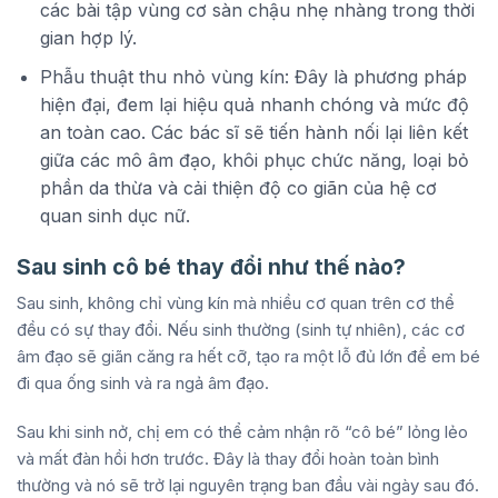
các bài tập vùng cơ sàn chậu nhẹ nhàng trong thời
gian hợp lý.
Phẫu thuật thu nhỏ vùng kín: Đây là phương pháp
hiện đại, đem lại hiệu quả nhanh chóng và mức độ
an toàn cao. Các bác sĩ sẽ tiến hành nối lại liên kết
giữa các mô âm đạo, khôi phục chức năng, loại bỏ
phần da thừa và cải thiện độ co giãn của hệ cơ
quan sinh dục nữ.
Sau sinh cô bé thay đổi như thế nào?
Sau sinh, không chỉ vùng kín mà nhiều cơ quan trên cơ thể
đều có sự thay đổi. Nếu sinh thường (sinh tự nhiên), các cơ
âm đạo sẽ giãn căng ra hết cỡ, tạo ra một lỗ đủ lớn để em bé
đi qua ống sinh và ra ngả âm đạo.
Sau khi sinh nở, chị em có thể cảm nhận rõ “cô bé” lỏng lẻo
và mất đàn hồi hơn trước. Đây là thay đổi hoàn toàn bình
thường và nó sẽ trở lại nguyên trạng ban đầu vài ngày sau đó.