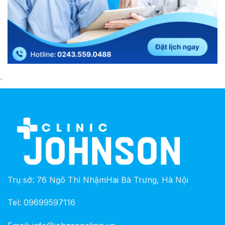
`
Trụ sở: 76 Ngô Thì NhậmHai Bà Trưng, Hà Nội
Tel: 09699597116