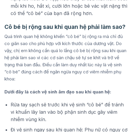
mỗi khi ho, hắt xì, cười lớn hoặc bê vác vật nặng thì
có thể “cô bé” của bạn đã rộng hơn.
Cô bé bị rộng sau khi quan hệ phải làm sao?
Quá trình quan hệ không khiến “cô bé” bị rộng ra mà chỉ đủ
co giãn sao cho phù hợp với kích thước của dương vật. Do
vậy, chị em không cần quá lo lắng cô bé bị rộng sau khi quan
hệ phải làm sao vì các cơ sàn chậu sẽ tự se khít và trở về
trạng thái ban đầu. Điều cần làm duy nhất lúc này là vệ sinh
“cô bé” đúng cách để ngăn ngừa nguy cơ viêm nhiễm phụ
khoa:
Dưới đây là cách vệ sinh âm đạo sau khi quan hệ:
Rửa tay sạch sẽ trước khi vệ sinh “cô bé” để tránh
vi khuẩn lây lan vào bộ phận sinh dục gây viêm
nhiễm vùng kín.
Đi vệ sinh ngay sau khi quan hệ: Phụ nữ có nguy cơ