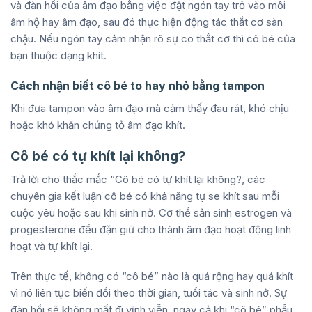
và đàn hồi của âm đạo bằng việc đặt ngón tay trỏ vào môi
âm hộ hay âm đạo, sau đó thực hiện động tác thắt cơ sàn
chậu. Nếu ngón tay cảm nhận rõ sự co thắt cơ thì cô bé của
bạn thuộc dạng khít.
Cách nhận biết cô bé to hay nhỏ bằng tampon
Khi đưa tampon vào âm đạo mà cảm thấy đau rát, khó chịu
hoặc khó khăn chứng tỏ âm đạo khít.
Cô bé có tự khít lại không?
Trả lời cho thắc mắc “Cô bé có tự khít lại không?, các
chuyên gia kết luận cô bé có khả năng tự se khít sau mỗi
cuộc yêu hoặc sau khi sinh nở. Cơ thể sản sinh estrogen và
progesterone đều đặn giữ cho thành âm đạo hoạt động linh
hoạt và tự khít lại.
Trên thực tế, không có “cô bé” nào là quá rộng hay quá khít
vì nó liên tục biến đổi theo thời gian, tuổi tác và sinh nở. Sự
đàn hồi sẽ không mất đi vĩnh viễn, ngay cả khi “cô bé” phẫu