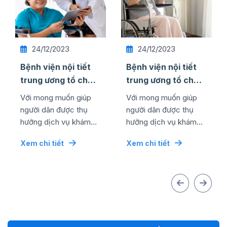
24/12/2023
24/12/2023
Bệnh viện nội tiết
Bệnh viện nội tiết
trung ương tổ chức
trung ương tổ chức
thành công lễ kỷ
thành công lễ kỷ
Với mong muốn giúp
Với mong muốn giúp
niệm ngày quốc tế
niệm ngày quốc tế
người dân được thụ
người dân được thụ
...
...
hưởng dịch vụ khám
hưởng dịch vụ khám
chữa bệnh chất lượng
chữa bệnh chất lượng
Xem chi tiết
Xem chi tiết
cao bằng mức chi phí
cao bằng mức chi phí
tối ưu nhất, đơn vị đã...
tối ưu nhất, đơn vị đã...