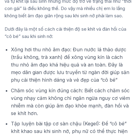
và tự khít lại sau sinh nhưng mức độ trở về trạng thái như “thời
con gái” là điều không thể. Do vậy mà nhiều chị em lo lắng
không biết âm đạo giãn rộng sau khi sinh nở phải làm sao.
Dưới đây là một số cách cải thiện độ se khít và đàn hồi của
“cô bé” sau khi sinh nở:
Xông hơi thu nhỏ âm đạo: Đun nước lá thảo dược
(trầu không, trà xanh) để xông vùng kín là cách
thu nhỏ âm đạo khá hiệu quả và an toàn. Đây là
mẹo dân gian được lưu truyền từ ngàn đời giúp sản
phụ cải thiện hình dáng và vẻ đẹp của “cô bé”
Chăm sóc vùng kín đúng cách: Biết cách chăm sóc
vùng nhạy cảm không chỉ ngăn ngừa nguy cơ viêm
nhiễm mà còn giúp âm đạo khỏe mạnh, đàn hồi và
se khít hơn.
Tập luyện bài tập cơ sàn chậu (Kegel): Để “cô bé”
khít khao sau khi sinh nở, phụ nữ có thể thực hiện