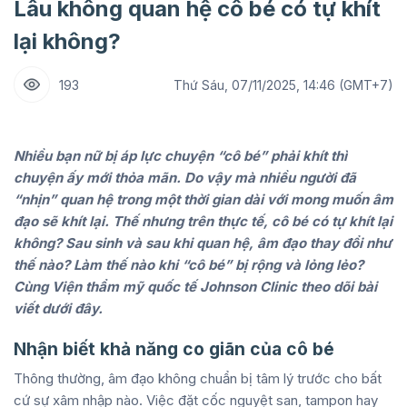
Lâu không quan hệ cô bé có tự khít
lại không?
193
Thứ Sáu, 07/11/2025, 14:46 (GMT+7)
Nhiều bạn nữ bị áp lực chuyện “cô bé” phải khít thì
chuyện ấy mới thỏa mãn. Do vậy mà nhiều người đã
“nhịn” quan hệ trong một thời gian dài với mong muốn âm
đạo sẽ khít lại. Thế nhưng trên thực tế, cô bé có tự khít lại
không? Sau sinh và sau khi quan hệ, âm đạo thay đổi như
thế nào? Làm thế nào khi “cô bé” bị rộng và lỏng lẻo?
Cùng Viện thẩm mỹ quốc tế Johnson Clinic theo dõi bài
viết dưới đây.
Nhận biết khả năng co giãn của cô bé
Thông thường, âm đạo không chuẩn bị tâm lý trước cho bất
cứ sự xâm nhập nào. Việc đặt cốc nguyệt san, tampon hay