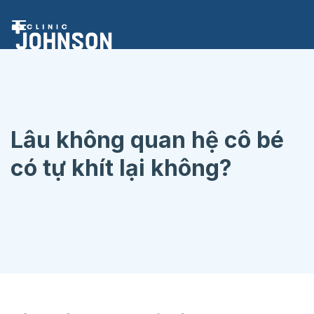
Chuyển
đến
nội
dung
Lâu không quan hệ cô bé
có tự khít lại không?