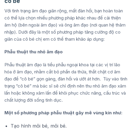
cô bé
Với tình trạng âm đạo giãn rộng, mất đàn hồi, bạn hoàn toàn
có thể lựa chọn nhiều phương pháp khác nhau để cải thiện
âm hộ (bên ngoài âm đạo) và ông âm đạo (nơi quan hệ thâm
nhập). Dưới đây là một số phương pháp tăng cường độ co
giãn của cô bé chị em có thể tham khảo áp dụng:
Phẫu thuật thu nhỏ âm đạo
Phẫu thuật âm đạo là tiểu phẫu ngoại khoa tại các vị trí lão
hóa ở âm đạo, nhằm cắt bỏ phần da thừa, thắt chặt cơ âm
đạo để “cô bé” gọn gàng, đàn hồi và ướt át hơn. Tùy vào tình
trạng “cô bé” mà bác sĩ sẽ chỉ định nên thu nhỏ âm đạo xâm
lấn hoặc không xâm lấn để khôi phục chức năng, cấu trúc và
chất lượng đời sống tình dục.
Một số phương pháp phẫu thuật gây mê vùng kín như:
Tạo hình môi bé, môi bé.