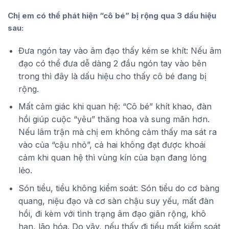
Chị em có thể phát hiện “cô bé” bị rộng qua 3 dấu hiệu
sau:
Đưa ngón tay vào âm đạo thấy kém se khít: Nếu âm
đạo có thể đưa dễ dàng 2 đầu ngón tay vào bên
trong thì đây là dấu hiệu cho thấy cô bé đang bị
rộng.
Mất cảm giác khi quan hệ: “Cô bé” khít khao, đàn
hồi giúp cuộc “yêu” thăng hoa và sung mãn hơn.
Nếu lâm trận mà chị em không cảm thấy ma sát ra
vào của “cậu nhỏ”, cả hai không đạt được khoái
cảm khi quan hệ thì vùng kín của bạn đang lỏng
lẻo.
Són tiểu, tiểu không kiểm soát: Són tiểu do cơ bàng
quang, niệu đạo và cơ sàn chậu suy yếu, mất đàn
hồi, đi kèm với tình trạng âm đạo giãn rộng, khô
hạn, lão hóa. Do vậy, nếu thấy đi tiểu mất kiểm soát