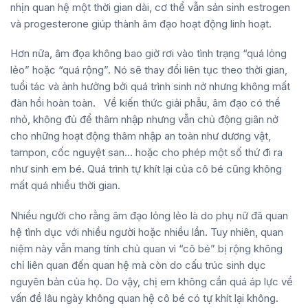
nhịn quan hệ một thời gian dài, cơ thể vẫn sản sinh estrogen
và progesterone giúp thành âm đạo hoạt động linh hoạt.
Hơn nữa, âm đọa không bao giờ rơi vào tình trạng “quá lỏng
lẻo” hoặc “quá rộng”. Nó sẽ thay đổi liên tục theo thời gian,
tuổi tác và ảnh hưởng bởi quá trình sinh nở nhưng không mất
đàn hồi hoàn toàn. Về kiến thức giải phẫu, âm đạo có thể
nhỏ, không đủ để thâm nhập nhưng vẫn chủ động giãn nở
cho những hoạt động thâm nhập an toàn như dương vật,
tampon, cốc nguyệt san… hoặc cho phép một số thứ đi ra
như sinh em bé. Quá trình tự khít lại của cô bé cũng không
mất quá nhiều thời gian.
Nhiều người cho rằng âm đạo lỏng lẻo là do phụ nữ đã quan
hệ tình dục với nhiều người hoặc nhiều lần. Tuy nhiên, quan
niệm này vẫn mang tính chủ quan vì “cô bé” bị rộng không
chỉ liên quan đến quan hệ mà còn do cấu trúc sinh dục
nguyên bản của họ. Do vậy, chị em không cần quá áp lực về
vấn đề lâu ngày không quan hệ cô bé có tự khít lại không.