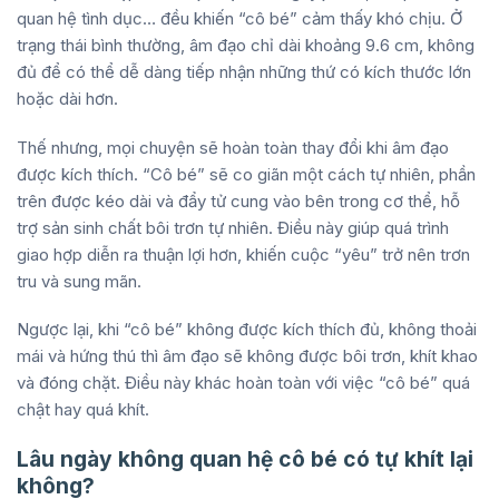
quan hệ tình dục… đều khiến “cô bé” cảm thấy khó chịu. Ở
trạng thái bình thường, âm đạo chỉ dài khoảng 9.6 cm, không
đủ để có thể dễ dàng tiếp nhận những thứ có kích thước lớn
hoặc dài hơn.
Thế nhưng, mọi chuyện sẽ hoàn toàn thay đổi khi âm đạo
được kích thích. “Cô bé” sẽ co giãn một cách tự nhiên, phần
trên được kéo dài và đẩy tử cung vào bên trong cơ thể, hỗ
trợ sản sinh chất bôi trơn tự nhiên. Điều này giúp quá trình
giao hợp diễn ra thuận lợi hơn, khiến cuộc “yêu” trở nên trơn
tru và sung mãn.
Ngược lại, khi “cô bé” không được kích thích đủ, không thoải
mái và hứng thú thì âm đạo sẽ không được bôi trơn, khít khao
và đóng chặt. Điều này khác hoàn toàn với việc “cô bé” quá
chật hay quá khít.
Lâu ngày không quan hệ cô bé có tự khít lại
không?