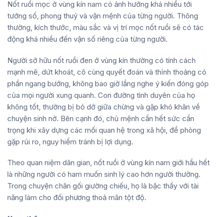
Nốt ruồi mọc ở vùng kín nam có ảnh hưởng khá nhiều tới
tướng số, phong thuỷ và vận mệnh của từng người. Thông
thường, kích thước, màu sắc và vị trí mọc nốt ruồi sẽ có tác
động khá nhiều đến vận số riêng của từng người.
Người sở hữu nốt ruồi đen ở vùng kín thường có tính cách
mạnh mẽ, dứt khoát, cô cùng quyết đoán và thỉnh thoảng có
phần ngang bướng, không bao giờ lắng nghe ý kiến đóng góp
của mọi người xung quanh. Con đường tình duyên của họ
không tốt, thường bị bỏ dở giữa chừng và gặp khó khăn về
chuyện sinh nở. Bên cạnh đó, chủ mệnh cần hết sức cẩn
trọng khi xây dựng các mối quan hệ trong xã hội, đề phòng
gặp rủi ro, nguy hiểm tránh bị lợi dụng.
Theo quan niệm dân gian, nốt ruồi ở vùng kín nam giới hầu hết
là những người có ham muốn sinh lý cao hơn người thường.
Trong chuyện chăn gối giường chiếu, họ là bậc thầy với tài
năng làm cho đối phương thoả mãn tột độ.