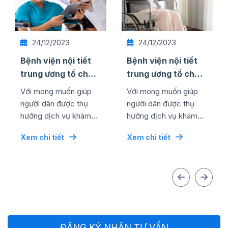
24/12/2023
24/12/2023
Bệnh viện nội tiết
Bệnh viện nội tiết
trung ương tổ chức
trung ương tổ chức
thành công lễ kỷ
thành công lễ kỷ
Với mong muốn giúp
Với mong muốn giúp
niệm ngày quốc tế
niệm ngày quốc tế
người dân được thụ
người dân được thụ
...
...
hưởng dịch vụ khám
hưởng dịch vụ khám
chữa bệnh chất lượng
chữa bệnh chất lượng
Xem chi tiết
Xem chi tiết
cao bằng mức chi phí
cao bằng mức chi phí
tối ưu nhất, đơn vị đã...
tối ưu nhất, đơn vị đã...
ĐĂNG KÝ NHẬN TƯ VẤN