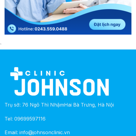
`
Trụ sở: 76 Ngô Thì NhậmHai Bà Trưng, Hà Nội
Tel: 09699597116
Email: info@johnsonclinic.vn