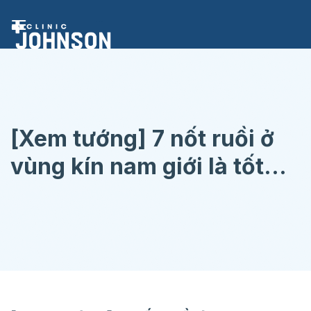
Chuyển
đến
nội
dung
[Xem tướng] 7 nốt ruồi ở
vùng kín nam giới là tốt
hay xấu?