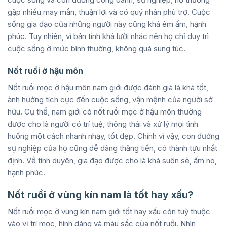
gặp nhiều may mắn, thuận lợi và có quý nhân phù trợ. Cuộc
sống gia đạo của những người này cũng khá êm ấm, hạnh
phúc. Tuy nhiên, vì bản tính khá lười nhác nên họ chỉ duy trì
cuộc sống ở mức bình thường, không quá sung túc.
Nốt ruồi ở hậu môn
Nốt ruồi mọc ở hậu môn nam giới được đánh giá là khá tốt,
ảnh hưởng tích cực đến cuộc sống, vận mệnh của người sở
hữu. Cụ thể, nam giới có nốt ruồi mọc ở hậu môn thường
được cho là người có trí tuệ, thông thái và xử lý mọi tình
huống một cách nhanh nhạy, tốt đẹp. Chính vì vậy, con đường
sự nghiệp của họ cũng dễ dàng thăng tiến, có thành tựu nhất
định. Về tình duyên, gia đạo được cho là khá suôn sẻ, ấm no,
hạnh phúc.
Nốt ruồi ở vùng kín nam là tốt hay xấu?
Nốt ruồi mọc ở vùng kín nam giới tốt hay xấu còn tuỳ thuộc
vào vị trí mọc, hình dáng và màu sắc của nốt ruồi. Nhìn