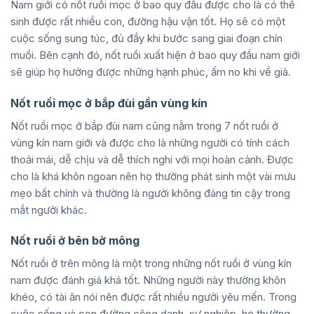
Nam giới có nốt ruồi mọc ở bao quy đầu được cho là có thể
sinh được rất nhiều con, đường hậu vận tốt. Họ sẽ có một
cuộc sống sung túc, đủ đầy khi bước sang giai đoạn chín
muồi. Bên cạnh đó, nốt ruồi xuất hiện ở bao quy đầu nam giới
sẽ giúp họ hưởng được những hạnh phúc, ấm no khi về già.
Nốt ruồi mọc ở bắp đùi gần vùng kín
Nốt ruồi mọc ở bắp đùi nam cũng nằm trong 7 nốt ruồi ở
vùng kín nam giới và được cho là những người có tính cách
thoải mái, dễ chịu và dễ thích nghi với mọi hoàn cảnh. Được
cho là khá khôn ngoan nên họ thường phát sinh một vài mưu
mẹo bất chính và thường là người không đáng tin cậy trong
mắt người khác.
Nốt ruồi ở bên bờ mông
Nốt ruồi ở trên mông là một trong những nốt ruồi ở vùng kín
nam được đánh giá khá tốt. Những người này thường khôn
khéo, có tài ăn nói nên được rất nhiều người yêu mến. Trong
cuộc sống và con đường công danh, sự nghiệp, họ thường