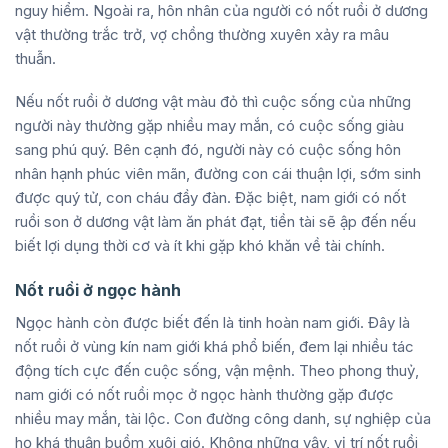
nguy hiểm. Ngoài ra, hôn nhân của người có nốt ruồi ở dương
vật thường trắc trở, vợ chồng thường xuyên xảy ra mâu
thuẫn.
Nếu nốt ruồi ở dương vật màu đỏ thì cuộc sống của những
người này thường gặp nhiều may mắn, có cuộc sống giàu
sang phú quý. Bên cạnh đó, người này có cuộc sống hôn
nhân hạnh phúc viên mãn, đường con cái thuận lợi, sớm sinh
được quý tử, con cháu đầy đàn. Đặc biệt, nam giới có nốt
ruồi son ở dương vật làm ăn phát đạt, tiền tài sẽ ập đến nếu
biết lợi dụng thời cơ và ít khi gặp khó khăn về tài chính.
Nốt ruồi ở ngọc hành
Ngọc hành còn được biết đến là tinh hoàn nam giới. Đây là
nốt ruồi ở vùng kín nam giới khá phổ biến, đem lại nhiều tác
động tích cực đến cuộc sống, vận mệnh. Theo phong thuỷ,
nam giới có nốt ruồi mọc ở ngọc hành thường gặp được
nhiều may mắn, tài lộc. Con đường công danh, sự nghiệp của
họ khá thuận buồm xuôi gió. Không những vậy, vị trí nốt ruồi