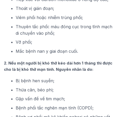
Thoát vị gián đoạn;
Viêm phổi hoặc nhiễm trùng phổi;
Thuyên tắc phổi: máu đóng cục trong tĩnh mạch
di chuyển vào phổi;
Vỡ phổi;
Mắc bệnh nan y giai đoạn cuối.
2. Nếu một người bị khó thở kéo dài hơn 1 tháng thì được
cho là bị khó thở mạn tính. Nguyên nhân là do:
Bị bệnh hen suyễn;
Thừa cân, béo phì;
Gặp vấn đề về tim mạch;
Bệnh phổi tắc nghẽn mạn tính (COPD);
Bệnh xơ phổi mô kẽ khiến pohori có những vết