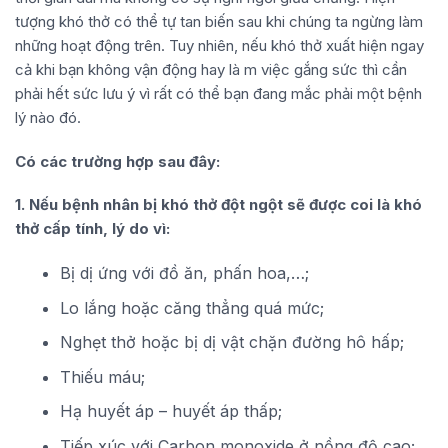
tượng khó thở có thể tự tan biến sau khi chúng ta ngừng làm
những hoạt động trên. Tuy nhiên, nếu khó thở xuất hiện ngay
cả khi bạn không vận động hay là m việc gắng sức thì cần
phải hết sức lưu ý vì rất có thể bạn đang mắc phải một bệnh
lý nào đó.
Có các trường hợp sau đây:
1. Nếu bệnh nhân bị khó thở đột ngột sẽ được coi là khó
thở cấp tính, lý do vì:
Bị dị ứng với đồ ăn, phấn hoa,…;
Lo lắng hoặc căng thẳng quá mức;
Nghẹt thở hoặc bị dị vật chặn đường hô hấp;
Thiếu máu;
Hạ huyết áp – huyết áp thấp;
Tiếp xúc với Carbon monoxide ở nồng độ cao;