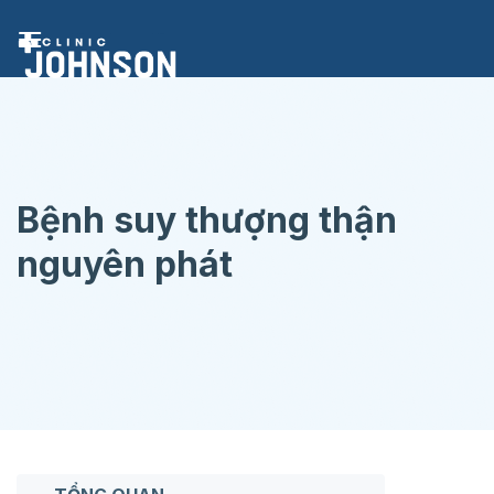
Chuyển
đến
nội
dung
Bệnh suy thượng thận
nguyên phát