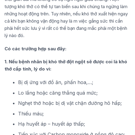
tượng khó thở có thể tự tan biến sau khi chúng ta ngừng làm
những hoạt động trên. Tuy nhiên, nếu khó thở xuất hiện ngay
cả khi bạn không vận động hay là m việc gắng sức thì cần
phải hết sức lưu ý vì rất có thể bạn đang mắc phải một bệnh
lý nào đó.
Có các trường hợp sau đây:
1. Nếu bệnh nhân bị khó thở đột ngột sẽ được coi là khó
thở cấp tính, lý do vì:
Bị dị ứng với đồ ăn, phấn hoa,…;
Lo lắng hoặc căng thẳng quá mức;
Nghẹt thở hoặc bị dị vật chặn đường hô hấp;
Thiếu máu;
Hạ huyết áp – huyết áp thấp;
Tiếp xúc với Carbon monoxide ở nồng độ cao;