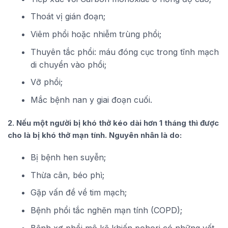
Thoát vị gián đoạn;
Viêm phổi hoặc nhiễm trùng phổi;
Thuyên tắc phổi: máu đóng cục trong tĩnh mạch
di chuyển vào phổi;
Vỡ phổi;
Mắc bệnh nan y giai đoạn cuối.
2. Nếu một người bị khó thở kéo dài hơn 1 tháng thì được
cho là bị khó thở mạn tính. Nguyên nhân là do:
Bị bệnh hen suyễn;
Thừa cân, béo phì;
Gặp vấn đề về tim mạch;
Bệnh phổi tắc nghẽn mạn tính (COPD);
Bệnh xơ phổi mô kẽ khiến pohori có những vết