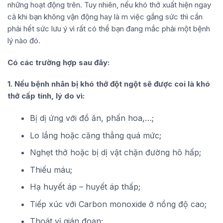
những hoạt động trên. Tuy nhiên, nếu khó thở xuất hiện ngay
cả khi bạn không vận động hay là m việc gắng sức thì cần
phải hết sức lưu ý vì rất có thể bạn đang mắc phải một bệnh
lý nào đó.
Có các trường hợp sau đây:
1. Nếu bệnh nhân bị khó thở đột ngột sẽ được coi là khó
thở cấp tính, lý do vì:
Bị dị ứng với đồ ăn, phấn hoa,…;
Lo lắng hoặc căng thẳng quá mức;
Nghẹt thở hoặc bị dị vật chặn đường hô hấp;
Thiếu máu;
Hạ huyết áp – huyết áp thấp;
Tiếp xúc với Carbon monoxide ở nồng độ cao;
Thoát vị gián đoạn;