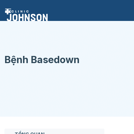
Chuyển
đến
nội
dung
Bệnh Basedown