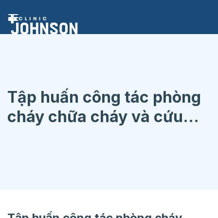
Chuyển
đến
nội
dung
Tập huấn công tác phòng
cháy chữa cháy và cứu
nạn cứu hộ…
Tập huấn công tác phòng cháy