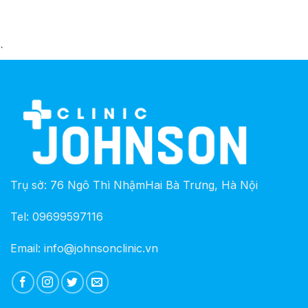
`
Trụ sở: 76 Ngô Thì NhậmHai Bà Trưng, Hà Nội
Tel: 09699597116
Email: info@johnsonclinic.vn