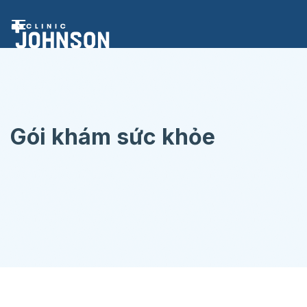
Chuyển
đến
nội
dung
Gói khám sức khỏe