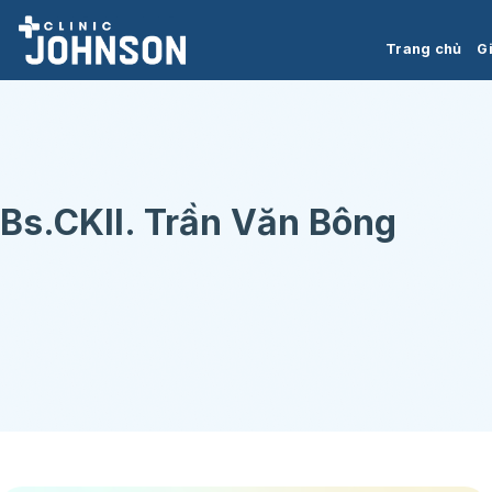
Chuyển
đến
Trang chủ
Gi
nội
dung
Bs.CKII. Trần Văn Bông