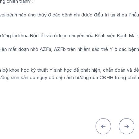
ng chiến tranh”;
ới bệnh não úng thủy ở các bệnh nhi được điều trị tại khoa Phẫu
ường tại khoa Nội tiết và rối loạn chuyển hóa Bệnh viện Bạch Mai;
 hiện mất đoạn nhỏ AZFa, AZFb trên nhiễm sắc thể Y ở các bệnh
bộ khoa học kỹ thuật Y sinh học để phát hiện, chẩn đoán và đề
thường sinh sản do nguy cơ chịu ảnh hưởng của CĐHH trong chiến