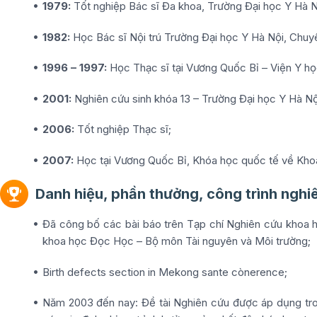
1979:
Tốt nghiệp Bác sĩ Đa khoa, Trường Đại học Y Hà N
1982:
Học Bác sĩ Nội trú Trường Đại học Y Hà Nội, Chuy
1996 – 1997:
Học Thạc sĩ tại Vương Quốc Bỉ – Viện Y họ
2001:
Nghiên cứu sinh khóa 13 – Trường Đại học Y Hà Nộ
2006:
Tốt nghiệp Thạc sĩ;
2007:
Học tại Vương Quốc Bỉ, Khóa học quốc tế về Khoa 
Danh hiệu, phần thưởng, công trình nghi
Đã công bố các bài báo trên Tạp chí Nghiên cứu khoa h
khoa học Đọc Học – Bộ môn Tài nguyên và Môi trường;
Birth defects section in Mekong sante cònerence;
Năm 2003 đến nay: Đề tài Nghiên cứu được áp dụng tron