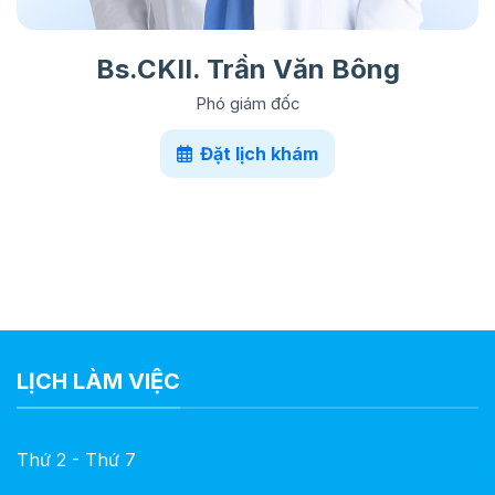
Bs.CKII. Trần Văn Bông
Phó giám đốc
Đặt lịch khám
LỊCH LÀM VIỆC
Thứ 2 - Thứ 7