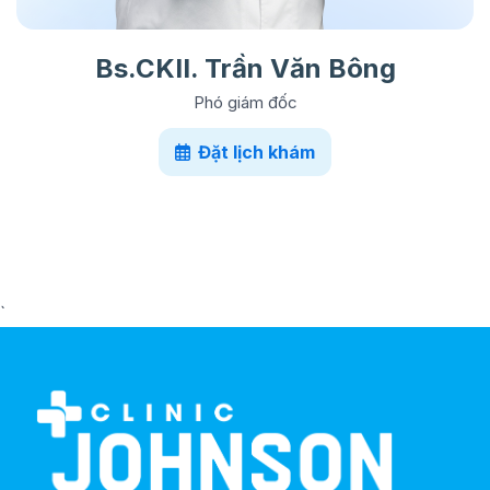
Bs.CKII. Trần Văn Bông
Phó giám đốc
Đặt lịch khám
`