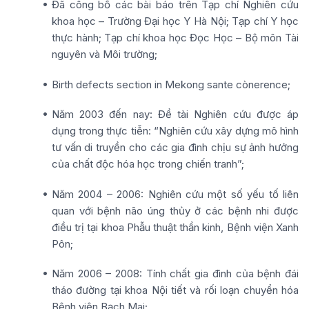
Đã công bố các bài báo trên Tạp chí Nghiên cứu
khoa học – Trường Đại học Y Hà Nội; Tạp chí Y học
thực hành; Tạp chí khoa học Đọc Học – Bộ môn Tài
nguyên và Môi trường;
Birth defects section in Mekong sante cònerence;
Năm 2003 đến nay: Đề tài Nghiên cứu được áp
dụng trong thực tiễn: “Nghiên cứu xây dựng mô hình
tư vấn di truyền cho các gia đình chịu sự ảnh hưởng
của chất độc hóa học trong chiến tranh”;
Năm 2004 – 2006: Nghiên cứu một số yếu tố liên
quan với bệnh não úng thủy ở các bệnh nhi được
điều trị tại khoa Phẫu thuật thần kinh, Bệnh viện Xanh
Pôn;
Năm 2006 – 2008: Tính chất gia đình của bệnh đái
tháo đường tại khoa Nội tiết và rối loạn chuyển hóa
Bệnh viện Bạch Mai;