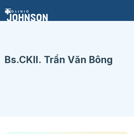
Chuyển
đến
nội
dung
Bs.CKII. Trần Văn Bông