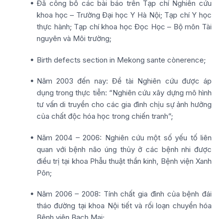
Đã công bố các bài báo trên Tạp chí Nghiên cứu
khoa học – Trường Đại học Y Hà Nội; Tạp chí Y học
thực hành; Tạp chí khoa học Đọc Học – Bộ môn Tài
nguyên và Môi trường;
Birth defects section in Mekong sante cònerence;
Năm 2003 đến nay: Đề tài Nghiên cứu được áp
dụng trong thực tiễn: “Nghiên cứu xây dựng mô hình
tư vấn di truyền cho các gia đình chịu sự ảnh hưởng
của chất độc hóa học trong chiến tranh”;
Năm 2004 – 2006: Nghiên cứu một số yếu tố liên
quan với bệnh não úng thủy ở các bệnh nhi được
điều trị tại khoa Phẫu thuật thần kinh, Bệnh viện Xanh
Pôn;
Năm 2006 – 2008: Tính chất gia đình của bệnh đái
tháo đường tại khoa Nội tiết và rối loạn chuyển hóa
Bệnh viện Bạch Mai;