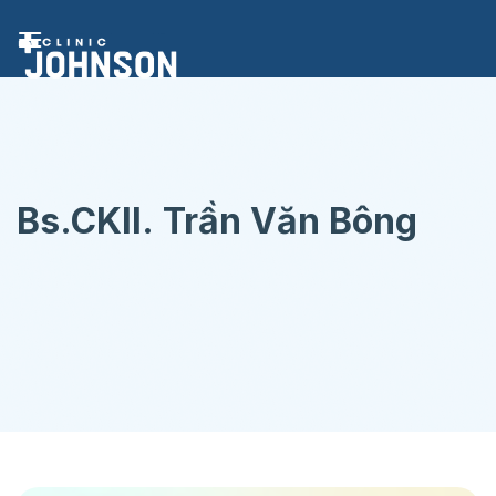
Chuyển
đến
nội
dung
Bs.CKII. Trần Văn Bông