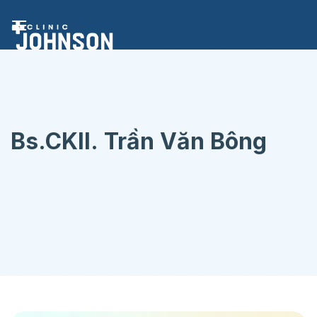
Chuyển
đến
nội
dung
Bs.CKII. Trần Văn Bông