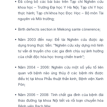
Đã công bố các bài báo trên Tạp chí Nghiên cứu
khoa học – Trường Đại học Y Hà Nội; Tạp chí Y học
thực hành; Tạp chí khoa học Đọc Học – Bộ môn Tài
nguyên và Môi trường;
Birth defects section in Mekong sante cònerence;
Năm 2003 đến nay: Đề tài Nghiên cứu được áp
dụng trong thực tiễn: “Nghiên cứu xây dựng mô hình
tư vấn di truyền cho các gia đình chịu sự ảnh hưởng
của chất độc hóa học trong chiến tranh”;
Năm 2004 – 2006: Nghiên cứu một số yếu tố liên
quan với bệnh não úng thủy ở các bệnh nhi được
điều trị tại khoa Phẫu thuật thần kinh, Bệnh viện Xanh
Pôn;
Năm 2006 – 2008: Tính chất gia đình của bệnh đái
tháo đường tại khoa Nội tiết và rối loạn chuyển hóa
Bệnh viện Bạch Mai;