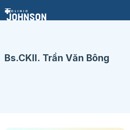
Chuyển
đến
nội
dung
Bs.CKII. Trần Văn Bông