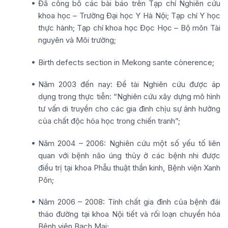
Đã công bố các bài báo trên Tạp chí Nghiên cứu
khoa học – Trường Đại học Y Hà Nội; Tạp chí Y học
thực hành; Tạp chí khoa học Đọc Học – Bộ môn Tài
nguyên và Môi trường;
Birth defects section in Mekong sante cònerence;
Năm 2003 đến nay: Đề tài Nghiên cứu được áp
dụng trong thực tiễn: “Nghiên cứu xây dựng mô hình
tư vấn di truyền cho các gia đình chịu sự ảnh hưởng
của chất độc hóa học trong chiến tranh”;
Năm 2004 – 2006: Nghiên cứu một số yếu tố liên
quan với bệnh não úng thủy ở các bệnh nhi được
điều trị tại khoa Phẫu thuật thần kinh, Bệnh viện Xanh
Pôn;
Năm 2006 – 2008: Tính chất gia đình của bệnh đái
tháo đường tại khoa Nội tiết và rối loạn chuyển hóa
Bệnh viện Bạch Mai;