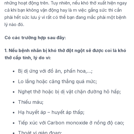
những hoạt động trên. Tuy nhiên, nếu khó thở xuất hiện ngay
cả khi bạn không vận động hay là m việc gắng sức thì cần
phải hết sức lưu ý vì rất có thể bạn đang mắc phải một bệnh
lý nào đó.
Có các trường hợp sau đây:
1. Nếu bệnh nhân bị khó thở đột ngột sẽ được coi là khó
thở cấp tính, lý do vì:
Bị dị ứng với đồ ăn, phấn hoa,…;
Lo lắng hoặc căng thẳng quá mức;
Nghẹt thở hoặc bị dị vật chặn đường hô hấp;
Thiếu máu;
Hạ huyết áp – huyết áp thấp;
Tiếp xúc với Carbon monoxide ở nồng độ cao;
Thoát vị gián đoạn;